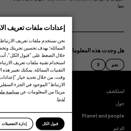
منها.
إعدادات ملفات تعريف الار
الهواتف الذكية
نحن نستخدم ملفات تعريف الارتباط 
الهواتف المميزة
المماثلة؛ بهدف تحسين تجربتك وتخص
هل وجدت هذه المعلومات مفيدة؟
خلال الضغط على "قبول الكل"، أنت
الأكسسوارات
استخدام تقنية ملفات تعريف الارتبا
نعم
لا
HMD Terra M
التقنيات المماثلة. يمكنك تغيير هذه 
وقت، من خلال تحديد خيار "إعدادا
HMD DUB
الارتباط" الموجود في الجزء السفل
استكشف
مزيدًا من المعلومات عن
سياسة ملفا
HMD Watch
لدينا
.
حول
للأعمال
Planet and people
قبول الكل
إدارة التفضيلات
الدعم