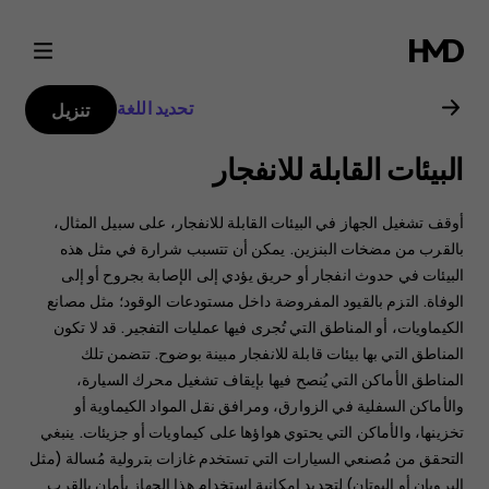
دليل
مستخدم
تحديد اللغة
تنزيل
Nokia
البيئات القابلة للانفجار
3310
أوقف تشغيل الجهاز في البيئات القابلة للانفجار، على سبيل المثال،
بالقرب من مضخات البنزين. يمكن أن تتسبب شرارة في مثل هذه
البيئات في حدوث انفجار أو حريق يؤدي إلى الإصابة بجروح أو إلى
الوفاة. ‏‫التزم بالقيود المفروضة داخل مستودعات الوقود؛ مثل مصانع
الكيماويات، أو المناطق التي تُجرى فيها عمليات التفجير.‬ قد لا تكون
المناطق التي بها بيئات قابلة للانفجار مبينة بوضوح. تتضمن تلك
المناطق الأماكن التي يُنصح فيها بإيقاف تشغيل محرك السيارة،
والأماكن السفلية في الزوارق، ومرافق نقل المواد الكيماوية أو
تخزينها، والأماكن التي يحتوي هواؤها على كيماويات أو جزيئات. ينبغي
التحقق من مُصنعي السيارات التي تستخدم غازات بترولية مُسالة (مثل
البروبان أو البوتان) لتحديد إمكانية استخدام هذا الجهاز بأمان بالقرب