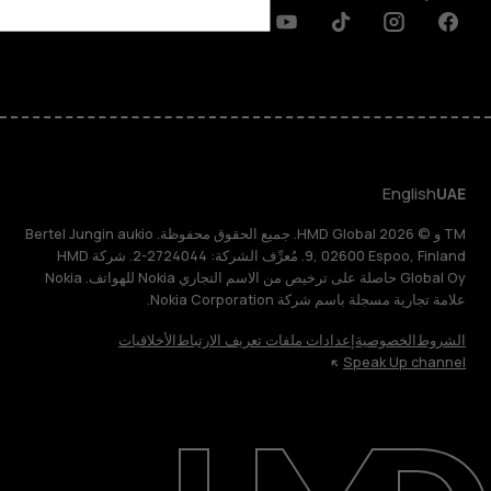
Discord
Linkedin
Youtube
Tiktok
Instagram
Facebook
English
UAE
TM و © 2026 HMD Global. جميع الحقوق محفوظة. Bertel Jungin aukio
9, 02600 Espoo, Finland. مُعرِّف الشركة: 2724044-2. شركة HMD
Global Oy حاصلة على ترخيص من الاسم التجاري Nokia للهواتف. Nokia
علامة تجارية مسجلة باسم شركة Nokia Corporation.
الشروط
الخصوصية
إعدادات ملفات تعريف الارتباط
الأخلاقيات
Speak Up channel
حول