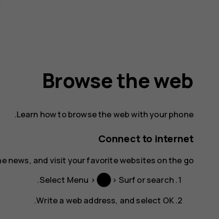
Browse the web
Learn how to browse the web with your phone.
Connect to internet
e news, and visit your favorite websites on the go.
.
Select
Menu
>
>
Surf or search
.
Write a web address, and select
OK