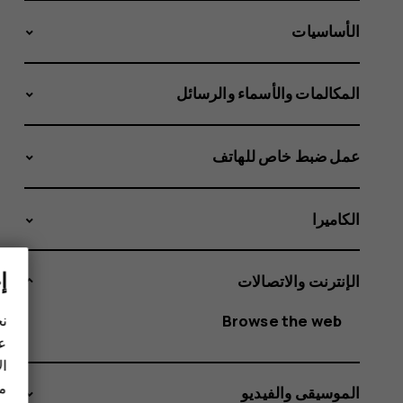
الأساسيات
المكالمات والأسماء والرسائل
عمل ضبط خاص للهاتف
الكاميرا
إ
الإنترنت والاتصالات
Browse the web
نح
عل
ال
مز
الموسيقى والفيديو