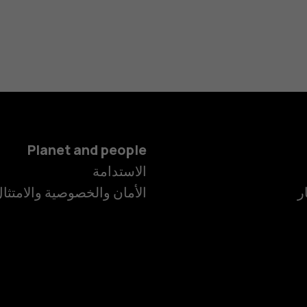
Planet and people
الاستدامة
ر
الأمان والخصوصية والامتثا
الهواتف الذكية
الهواتف المميز