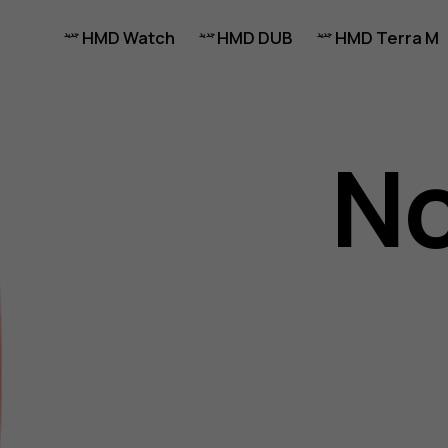
HMD Watch
HMD DUB
HMD Terra M
No