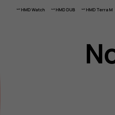
HMD Watch
HMD DUB
HMD Terra M
No