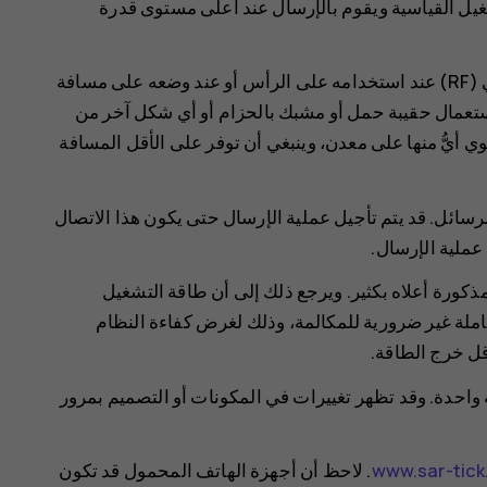
 في أوضاع التشغيل القياسية ويقوم بالإرسال عند أعلى مستوى قدرة
يفي هذا الجهاز بإرشادات التعرض لموجات التردد اللاسلكي (RF) عند استخدامه على الرأس أو عند وضعه على مسافة
سم. عند استعمال حقيبة حمل أو مشبك بالحزام أو أي شكل آخر من
ي أيُّ منها على معدن، وينبغي أن توفر على الأقل المسافة
الرسائل. قد يتم تأجيل عملية الإرسال حتى يكون هذا الاتصال
 عملية الإرسال.
SAR عادةً أقل من القيم المذكورة أعلاه بكثير. ويرجع ذلك إلى أن طاقة التشغيل
لكاملة غير ضرورية للمكالمة، وذلك لغرض كفاءة النظام
واحدة. وقد تظهر تغييرات في المكونات أو التصميم بمرور
www.sar-tic
. لاحظ أن أجهزة الهاتف المحمول قد تكون