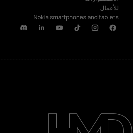
للأعمال
Nokia smartphones and tablets
Discord
Linkedin
Youtube
Tiktok
Instagram
Facebook
حول
الدعم
English
UAE