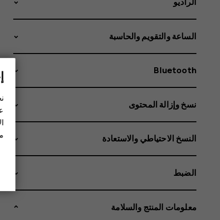
الراديو
الساعة والتقويم والحاسبة
Bluetooth
إ
نح
نسخ وإزالة المحتوى
عل
ال
مز
النسخ الاحتياطي والاستعادة
الضبط
معلومات المنتج والسلامة