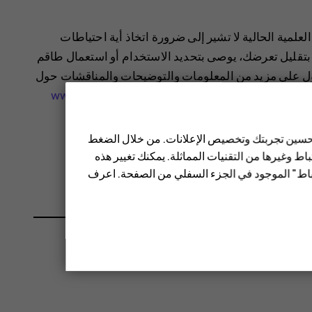
المية (WHO) أن المعلومات العلمية الحالية لا تشير إلى ضرورة اتخاذ أية احتياطات
 بتقليل تعرضك، يوصى بتحديد الاستخدام أو استعمال طاقم
حصول على مزيد من المعلومات والتوضيحات والمناقشات حول
www.who.int/health-
 تحسين تجربتك وتخصيص الإعلانات. من خلال الضغط
يمة SAR لهذا الجهاز.
ط وغيرها من التقنيات المماثلة. يمكنك تغيير هذه
تباط" الموجود في الجزء السفلي من الصفحة. اعرف