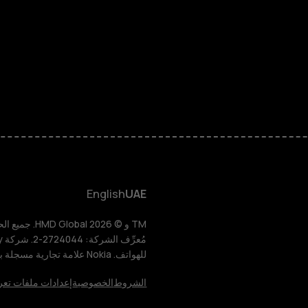
الهواتف المميز
الأكسسوارات
HMD Terra M
HMD DUB
English
UAE
HMD Watch
للهواتف. Nokia علامة تجارية مسجلة باسم شركة Nokia Corporation.
للأعمال
الشروط
الخصوصية
إعدادات ملفات تعر