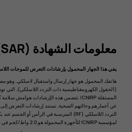
معلومات الشهادة (SAR‏)
يفي هذا الجهاز المحمول بإرشادات التعرض للموجات اللاس
هاتفك المحمول هو جهاز إرسال واستقبال لاسلكي. وهو مصم
(الحقول الكهرومغناطيسية ذات التردد اللاسلكي)، التي تو
المستقلة ICNIRP. تتضمن هذه الإرشادات هوام
لمؤسسة ICNIRP للأجهزة المحمولة هو 2.0 واط/كجم في المتوسط على 10 جرامات من نسيج الجسم.