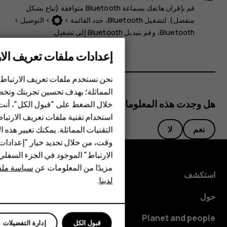
قم بإقران هاتفك بسماعة Bluetooth متوافقة (تباع بشكل
منفصل). لتشغيل Bluetooth، حدد
القائمة
>
>
التوصيل‬‏‫
>
Bluetooth
‎Bluetooth
إلى ‏‎
تشغيل
.
إعدادات ملفات تعريف الار
الهواتف الذكية
نحن نستخدم ملفات تعريف الارتباط 
الهواتف المميزة
المماثلة؛ بهدف تحسين تجربتك وتخص
هل وجدت هذه المعلومات مفيدة؟
خلال الضغط على "قبول الكل"، أنت
الأكسسوارات
استخدام تقنية ملفات تعريف الارتبا
HMD Terra M
نعم
لا
التقنيات المماثلة. يمكنك تغيير هذه 
وقت، من خلال تحديد خيار "إعدادا
HMD DUB
الارتباط" الموجود في الجزء السفل
مزيدًا من المعلومات عن
سياسة ملفا
HMD Watch
استكشف
لدينا
.
للأعمال
حول
Planet and people
قبول الكل
إدارة التفضيلات