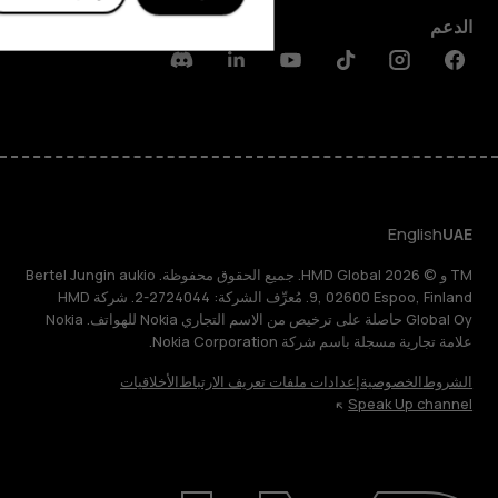
الدعم
Discord
Linkedin
Youtube
Tiktok
Instagram
Facebook
English
UAE
TM و © 2026 HMD Global. جميع الحقوق محفوظة. Bertel Jungin aukio
9, 02600 Espoo, Finland. مُعرِّف الشركة: 2724044-2. شركة HMD
Global Oy حاصلة على ترخيص من الاسم التجاري Nokia للهواتف. Nokia
علامة تجارية مسجلة باسم شركة Nokia Corporation.
الشروط
الخصوصية
إعدادات ملفات تعريف الارتباط
الأخلاقيات
Speak Up channel