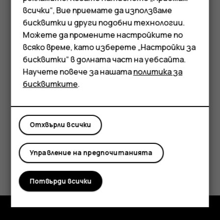
Съвет:
За да редактирате събитие,
всички“, Вие приемате да използваме
Смартфони
докоснете събитието и
и редактирайте
mode_edit
бисквитки и други подобни технологии.
подробностите.
Мобилни телефони
Можете да промените настройките по
всяко време, като изберете „Настройки за
Аксесоари
Изтриване на среща
бисквитки“ в долната част на уебсайта.
Научете повече за нашата
политика за
Таблети
Докоснете срещата.
бисквитките
.
Докоснете
>
Изтриване
.
more_vert
Отхвърли всички
Управление на предпочитанията
Полезен ли беше този отговор?
Потвърди всички
Да
Не