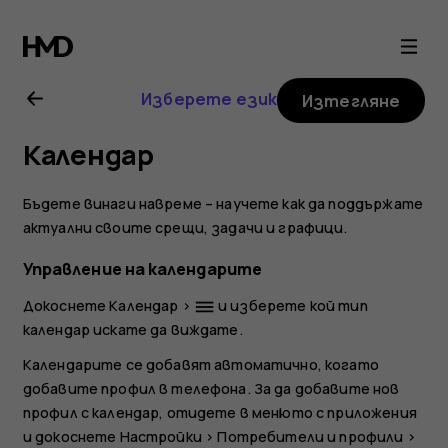
Ръководство
на
Изберете език
Изтегляне
потребителя
Календар
за
Бъдете винаги навреме – научете как да поддържате
Nokia
актуални своите срещи, задачи и графици.
Управление на календарите
6.2
Докоснете
Календар
>
и изберете кой тип
dehaze
календар искате да виждате.
Календарите се добавят автоматично, когато
добавите профил в телефона. За да добавите нов
профил с календар, отидете в менюто с приложения
и докоснете
Настройки
>
Потребители и профили
>