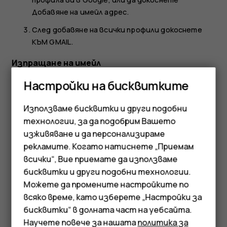
Добавяне на имейл адрес
.
След добавяне на всички профили докоснете
КЪМ GMAIL
.
Изпращане на имейл
Докоснете
Gmail
.
Настройки на бисквитките
Докоснете
.
create
Използваме бисквитки и други подобни
В полето
До
въведете адрес или докоснете
more_vert
технологии, за да подобрим Вашето
>
Добавяне от контактите
.
изживяване и да персонализираме
рекламите. Когато натиснете „Приемам
Въведете темата и текста на писмото.
всички“, Вие приемате да използваме
Смартфони
Докоснете
.
send
бисквитки и други подобни технологии.
Мобилни телефони
Можете да промените настройките по
всяко време, като изберете „Настройки за
Аксесоари
бисквитки“ в долната част на уебсайта.
Научете повече за нашата
политика за