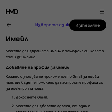
Ръководство
на
Изберете език
Изтегляне
потребителя
Имейл
за
Можете да изпращате имейл с телефона си, когато
Nokia
сте в движение.
Добавяне на профил за имейл
6.2
Когато използвате приложението Gmail за първи
път, ще бъдете помолени да настроите профила си
за електронна поща.
Докоснете
Gmail
.
Можете да изберете адреса, свързан с
профила ви в Google, или да докоснете