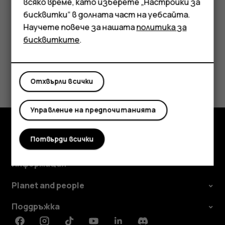
използват голям обем мобилни данни.
всяко време, като изберете „Настройки за
Аксесоари
бисквитки“ в долната част на уебсайта.
Научете повече за нашата
политика за
Таблети
бисквитките
.
Полезен ли беше този отговор?
Отхвърли всички
Да
Не
Управление на предпочитанията
Потвърди всички
Изследвайте
Информация
Planet and people
Поддръжка