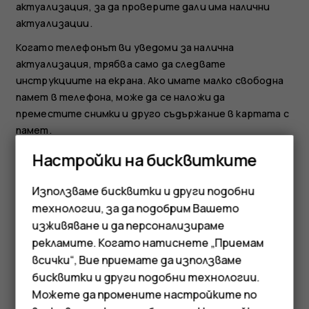
актуализация
, за да проверите дали има налични
актуализации.
Когато телефонът ви уведоми за налична
актуализация, трябва само да следвате
инструкциите на екрана. Ако имате малко свободна
памет в телефона, може да се наложи да
преместите снимки и друго съдържание в картата с
памет.
Предупреждение:
Ако инсталирате актуализация
Настройки на бисквитките
на софтуер, не можете да използвате
устройството дори за извършване на спешни
Използваме бисквитки и други подобни
обаждания, докато инсталирането не приключи и не
технологии, за да подобрим Вашето
рестартирате устройството.
изживяване и да персонализираме
рекламите. Когато натиснете „Приемам
Преди да стартирате актуализацията, свържете
всички“, Вие приемате да използваме
Смартфони
зарядното устройство или се уверете, че
бисквитки и други подобни технологии.
батерията има достатъчно заряд, и свържете към
Мобилни телефони
Можете да промените настройките по
Wi-Fi, тъй като пакетите за актуализация може да