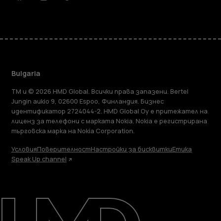
Facebook
Instagram
Tiktok
Youtube
Linkedin
Discord
Bulgaria
TM и © 2026 HMD Global. Всички права запазени. Bertel
Jungin aukio 9, 02600 Espoo, Финландия. Бизнес
идентификатор 2724044-2. HMD Global Oy е притежател на
лиценз за телефони с марката Nokia. Nokia е регистрирана
търговска марка на Nokia Corporation.
Условия
Поверителност
Настройки за бисквитки
Етика
Speak Up channel
Информация
Ремонт, повторна употреба, рециклиране