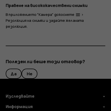
Правене на висококачествени снимки
В приложението "Камера" докоснете
>
menu
Резолюция на снимки
и задайте желаната
резолюция.
Полезен ли беше този отговор?
Да
Не
Изследвайте
Информация