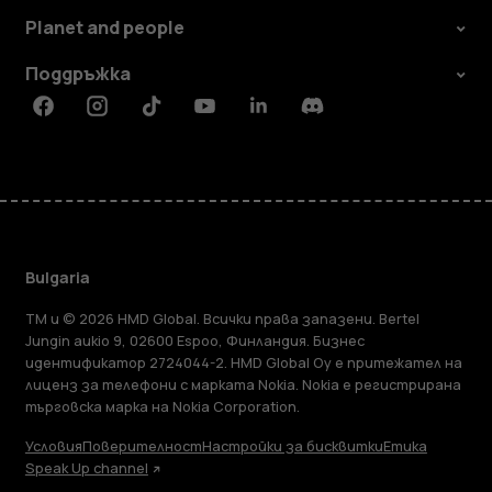
Planet and people
Поддръжка
Facebook
Instagram
Tiktok
Youtube
Linkedin
Discord
Bulgaria
TM и © 2026 HMD Global. Всички права запазени. Bertel
Jungin aukio 9, 02600 Espoo, Финландия. Бизнес
идентификатор 2724044-2. HMD Global Oy е притежател на
лиценз за телефони с марката Nokia. Nokia е регистрирана
търговска марка на Nokia Corporation.
Условия
Поверителност
Настройки за бисквитки
Етика
Speak Up channel