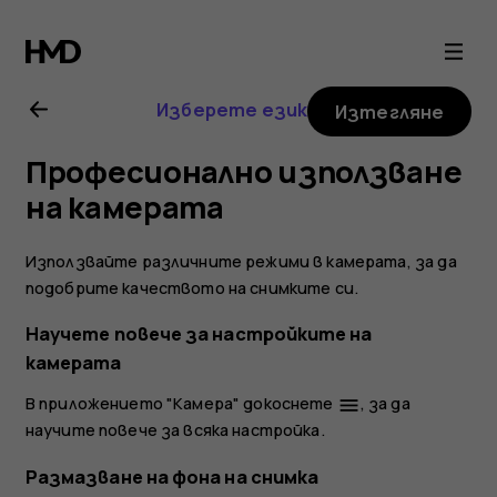
Ръководство
на
Изберете език
Изтегляне
потребителя
Професионално използване
за
на камерата
Nokia
Използвайте различните режими в камерата, за да
подобрите качеството на снимките си.
6.2
Научете повече за настройките на
камерата
В приложението "Камера" докоснете
, за да
menu
научите повече за всяка настройка.
Размазване на фона на снимка