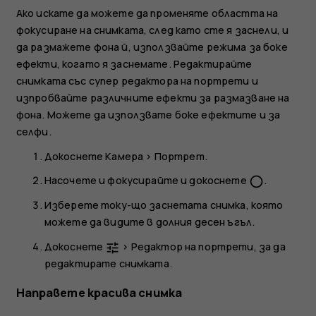
Ако искате да можете да променяте областта на
фокусиране на снимката, след като сте я заснели, и
да размажете фона й, използвайте режима за боке
ефекти, когато я заснемате. Редактирайте
снимката със супер редактора на портрети и
изпробвайте различните ефекти за размазване на
фона. Можете да използвате боке ефектите и за
селфи.
Докоснете
Камера
>
Портрет
.
Насочете и фокусирайте и докоснете
.
panorama_fish_eye
Изберете току-що заснетата снимка, която
можете да видите в долния десен ъгъл.
Докоснете
>
Редактор на портрети
, за да
tune
редактирате снимката.
Направете красива снимка