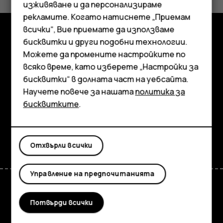
Да
Не
изживяване и да персонализираме
рекламите. Когато натиснете „Приемам
всички“, Вие приемате да използваме
Смартфони
бисквитки и други подобни технологии.
Изследвайте
Мобилни телефони
Можете да промените настройките по
всяко време, като изберете „Настройки за
Информация
Аксесоари
бисквитки“ в долната част на уебсайта.
Planet and people
Научете повече за нашата
политика за
Таблети
бисквитките
.
Поддръжка
Facebook
Instagram
Tiktok
Youtube
Linkedin
Discord
Отхвърли всички
Управление на предпочитанията
Потвърди всички
Bulgaria
TM и © 2026 HMD Global. Всички права запазени. Bertel