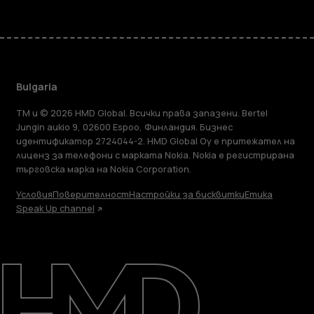
Bulgaria
TM и © 2026 HMD Global. Всички права запазени. Bertel
Jungin aukio 9, 02600 Espoo, Финландия. Бизнес
идентификатор 2724044-2. HMD Global Oy е притежател на
лиценз за телефони с марката Nokia. Nokia е регистрирана
търговска марка на Nokia Corporation.
Условия
Поверителност
Настройки за бисквитки
Етика
Speak Up channel
Информация
Ремонт, повторна употреба, рециклиране
Поддръжка