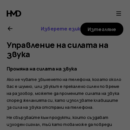
Ръководство
на
Изберете език
Изтегляне
потребителя
Управление на силата на
за
звука
Nokia
Промяна на силата на звука
Ако не чувате звъненето на телефона, когато около
6.2
вас е шумно, или звукът е прекалено силен по време
на разговор, можете да промените силата на звука
според желанията си, като използвате клавишите
за сила на звука отстрани на телефона.
Не свързвайте към продукти, които създават
изходен сигнал, тъй като това може да повреди