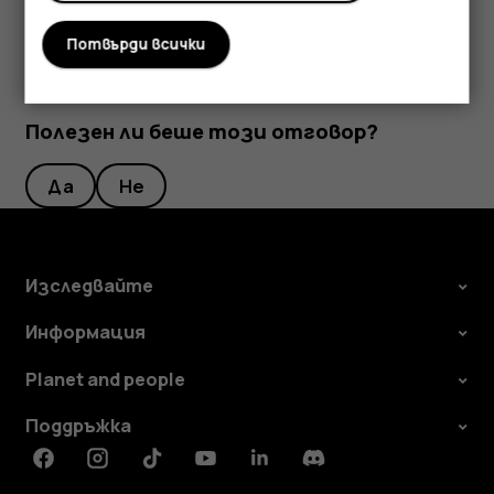
Потвърди всички
Полезен ли беше този отговор?
Да
Не
Изследвайте
Информация
Planet and people
Поддръжка
Facebook
Instagram
Tiktok
Youtube
Linkedin
Discord