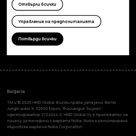
Отхвърли всички
Информация
Planet and people
Управление на предпочитанията
Поддръжка
Потвърди всички
Facebook
Instagram
Tiktok
Youtube
Linkedin
Discord
Bulgaria
TM и © 2026 HMD Global. Всички права запазени. Bertel
Jungin aukio 9, 02600 Espoo, Финландия. Бизнес
идентификатор 2724044-2. HMD Global Oy е притежател на
лиценз за телефони с марката Nokia. Nokia е регистрирана
търговска марка на Nokia Corporation.