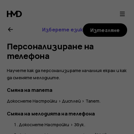
Ръководство
на
Изберете език
Изтегляне
потребителя
Персонализиране на
за
телефона
Nokia
Научете как да персонализирате началния екран и как
да сменяте мелодиите.
6.2
Смяна на тапета
Докоснете
Настройки
>
Дисплей
>
Тапет
.
Смяна на мелодията на телефона
Докоснете
Настройки
>
Звук
.