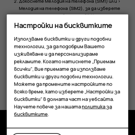
Докоснете
Мелодия на телефона (SIM1)
или >
Мелодия на телефона (SIM2)
, за да изберете
мелодията за съответните SIM карти.
Настройки на бисквитките
Смяна на звука за известията за съобщение
Използваме бисквитки и други подобни
Докоснете
Настройки
>
Звук
>
Звук по подразбиране
технологии, за да подобрим Вашето
за известията
.
изживяване и да персонализираме
рекламите. Когато натиснете „Приемам
всички“, Вие приемате да използваме
Смартфони
бисквитки и други подобни технологии.
Мобилни телефони
Можете да промените настройките по
Полезен ли беше този отговор?
всяко време, като изберете „Настройки за
Аксесоари
бисквитки“ в долната част на уебсайта.
Да
Не
Научете повече за нашата
политика за
Таблети
бисквитките
.
Изследвайте