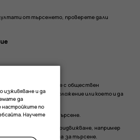
езултати от търсенето, проверете дали
ние
ено място
иране или придвижване с обществен
о изживяване и да
 текущото си местоположение или което и да
иемате да
е настройките по
уебсайта. Научете
та си в лентата за търсене.
на показва начина на придвижване, например
новия начин под лентата за търсене.