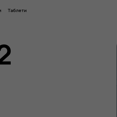
ство
и
Таблети
2
ителя