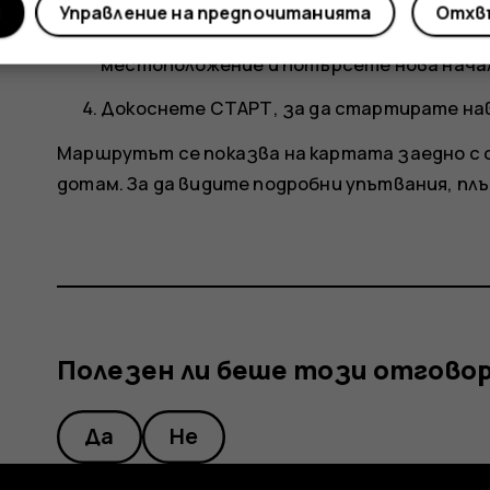
и
Управление на предпочитанията
Отхвъ
Ако не искате началната точка да е те
местоположение
и потърсете нова нача
Докоснете
СТАРТ
, за да стартирате на
Маршрутът се показва на картата заедно с 
дотам. За да видите подробни упътвания, плъ
Полезен ли беше този отгово
Да
Не