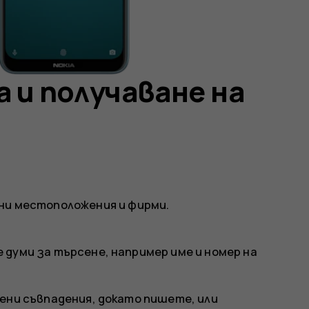
 и получаване на
ни местоположения и фирми.
думи за търсене, например име и номер на
ени съвпадения, докато пишете, или