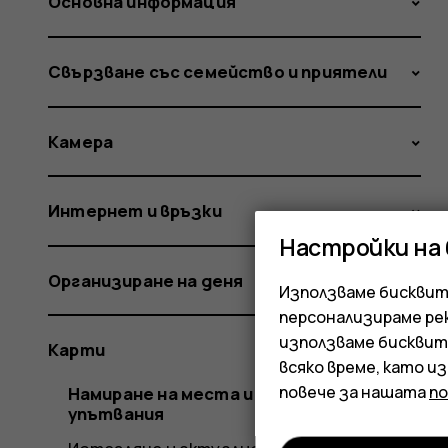
Основна информация
Свързване със семейство и приятели
Камера
Интернет и връзки
Настройки на
Организиране на деня
Използваме бисквитк
персонализираме ре
използваме бисквит
Карти
всяко време, като и
повече за нашата
п
Намиране на места и получаване на
упътвания