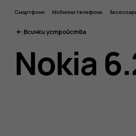
Ръковод
Смартфони
Мобилни телефони
Аксесоар
Всички устройства
на
Nokia 6.
потреб
за