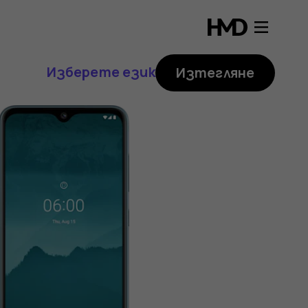
Изберете език
Изтегляне