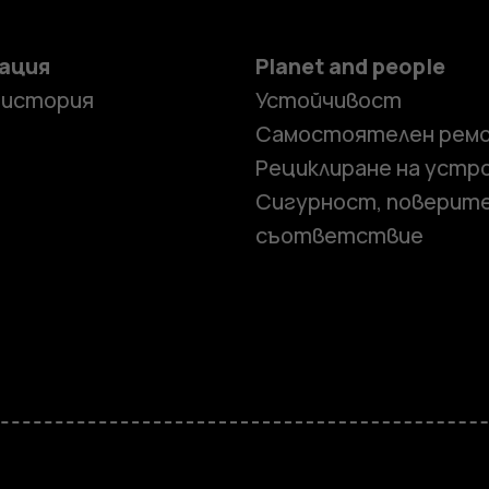
ация
Planet and people
 история
Устойчивост
Самостоятелен рем
Рециклиране на устр
Сигурност, поверит
съответствие
Смартфон