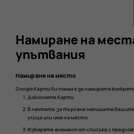
Намиране на места
упътвания
Намиране на място
Google Карти
ви помага да намирате конкрет
Докоснете
Карти
.
В лентата за търсене напишете вашите 
улица или име на място.
Изберете елемент от списъка с предлож