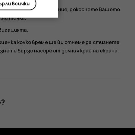
рли всички
кущото ви местоположение, докоснете
Вашето
лна точка.
вигацията.
оценка колко време ще ви отнеме да стигнете
знете бързо нагоре от долния край на екрана.
р?