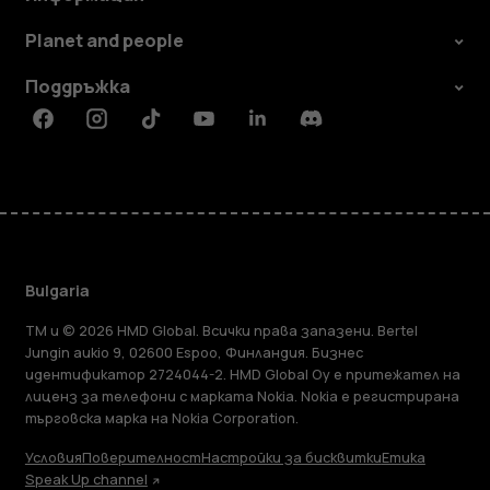
Planet and people
Поддръжка
Facebook
Instagram
Tiktok
Youtube
Linkedin
Discord
Bulgaria
TM и © 2026 HMD Global. Всички права запазени. Bertel
Jungin aukio 9, 02600 Espoo, Финландия. Бизнес
идентификатор 2724044-2. HMD Global Oy е притежател на
лиценз за телефони с марката Nokia. Nokia е регистрирана
търговска марка на Nokia Corporation.
Условия
Поверителност
Настройки за бисквитки
Етика
Speak Up channel