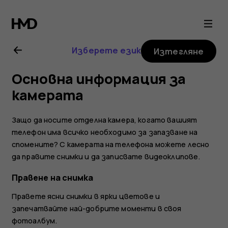
Ръководство
на
Изберете език
Изтегляне
потребителя
Основна информация за
за
камерата
Nokia
Защо да носите отделна камера, когато вашият
телефон има всичко необходимо за запазване на
6.2
спомените? С камерата на телефона можете лесно
да правите снимки и да записвате видеоклипове.
Правене на снимка
Правете ясни снимки в ярки цветове и
запечатвайте най-добрите моменти в своя
фотоалбум.