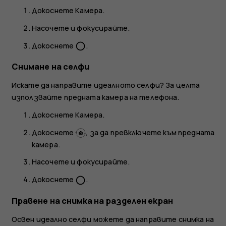
Докоснете
Камера
.
Насочете и фокусирайте.
Докоснете
.
panorama_fish_eye
Снимане на селфи
Искате да направите идеалното селфи? За целта
използвайте предната камера на телефона.
Докоснете
Камера
.
Докоснете
, за да превключете към предната
камера.
Насочете и фокусирайте.
Докоснете
.
panorama_fish_eye
Правене на снимка на разделен екран
Освен идеално селфи можете да направите снимка на