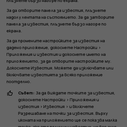
плъзнете бързо нагоре по екрана.
За да отворите панела за известия, плъзнете
надолу лентата на състоянието. За да затворите
панела за известия, плъзнете бързо нагоре по
екрана.
За да промените настройките за известия на
дадено приложение, докоснете
Настройки
>
Приложения и известия
и докоснете името на
приложението, за да отворите настройките му.
Докоснете
Известия
. Можете да изключвате или
включвате известията за всяко приложение
поотделно.
Съвет:
За да виждате точките за известия,
докоснете
Настройки
>
Приложения и
известия
>
Известия
> и включете
Разрешаване на точки за известия
. Върху
иконата на приложението ще се показва малка
точка, ако сте получили известие, но все още