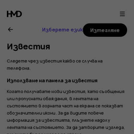
Ръководство
на
Изберете език
Изтегляне
потребителя
Известия
за
Следете чрез известия какво се случва на
Nokia
телефона.
Използване на панела за известия
6.2
Когато получавате нови известия, като съобщения
или пропуснати обаждания, в лентата на
състоянието в горната част на екрана се показват
обозначителни икони. За да видите повече
информация за известията, плъзнете надолу
лентата на състоянието. За да затворите изгледа,