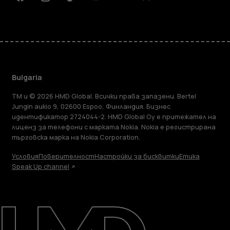
Facebook
Instagram
Tiktok
Youtube
Linkedin
Discord
Bulgaria
TM и © 2026 HMD Global. Всички права запазени. Bertel
Jungin aukio 9, 02600 Espoo, Финландия. Бизнес
идентификатор 2724044-2. HMD Global Oy е притежател на
лиценз за телефони с марката Nokia. Nokia е регистрирана
търговска марка на Nokia Corporation.
Условия
Поверителност
Настройки за бисквитки
Етика
Speak Up channel
Информация
Ремонт, повторна употреба, рециклиране