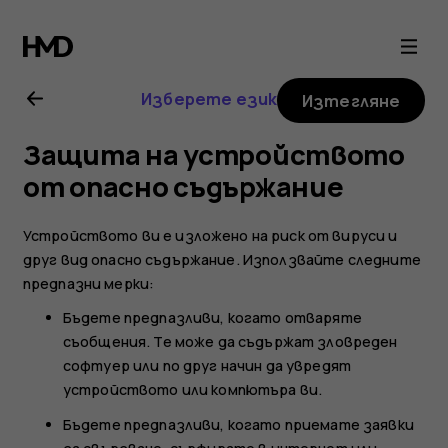
Ръководство
на
Изберете език
Изтегляне
потребителя
Защита на устройството
за
от опасно съдържание
Nokia
Устройството ви е изложено на риск от вируси и
друг вид опасно съдържание. Използвайте следните
6.2
предпазни мерки:
Бъдете предпазливи, когато отваряте
съобщения. Те може да съдържат зловреден
софтуер или по друг начин да увредят
устройството или компютъра ви.
Бъдете предпазливи, когато приемате заявки