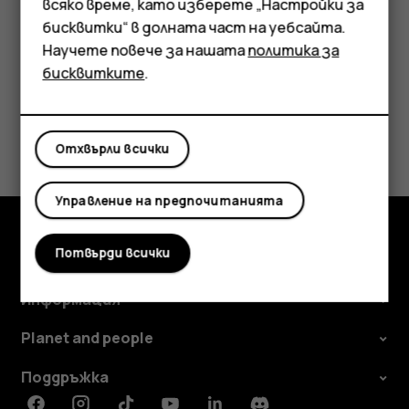
всяко време, като изберете „Настройки за
Аксесоари
бисквитки“ в долната част на уебсайта.
Научете повече за нашата
политика за
Таблети
бисквитките
.
Полезен ли беше този отговор?
Отхвърли всички
Да
Не
Управление на предпочитанията
Потвърди всички
Изследвайте
Информация
Planet and people
Поддръжка