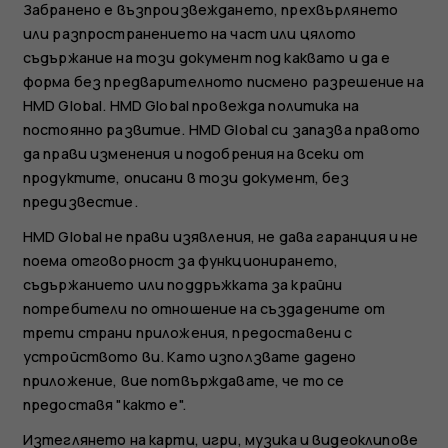
Забранено е възпроизвеждането, прехвърлянето
или разпространението на част или цялото
съдържание на този документ под каквато и да e
форма без предварителното писмено разрешение на
HMD Global. HMD Global провежда политика на
постоянно развитие. HMD Global си запазва правото
да прави изменения и подобрения на всеки от
продуктите, описани в този документ, без
предизвестие.
HMD Global не прави изявления, не дава гаранция и не
поема отговорност за функционирането,
съдържанието или поддръжката за крайни
потребители по отношение на създадените от
трети страни приложения, предоставени с
устройството ви. Като използвате дадено
приложение, вие потвърждавате, че то се
предоставя "както е".
Изтеглянето на карти, игри, музика и видеоклипове