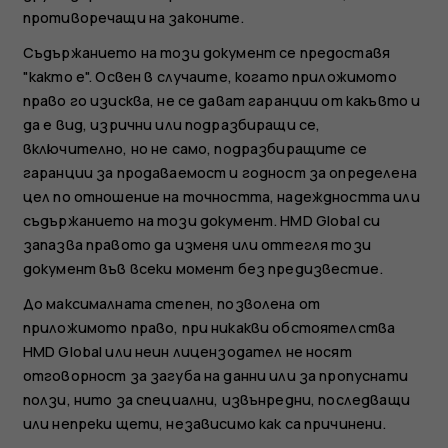
противоречащи на законите.
Съдържанието на този документ се предоставя
"както е". Освен в случаите, когато приложимото
право го изисква, не се дават гаранции от какъвто и
да е вид, изрични или подразбиращи се,
включително, но не само, подразбиращите се
гаранции за продаваемост и годност за определена
цел по отношение на точността, надеждността или
съдържанието на този документ. HMD Global си
запазва правото да изменя или оттегля този
документ във всеки момент без предизвестие.
До максималната степен, позволена от
приложимото право, при никакви обстоятелства
HMD Global или неин лицензодател не носят
отговорност за загуба на данни или за пропуснати
ползи, нито за специални, извънредни, последващи
или непреки щети, независимо как са причинени.