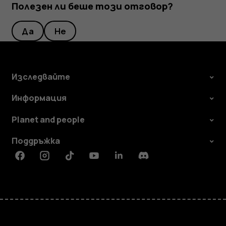
Полезен ли беше този отговор?
Да
Не
Изследвайте
Информация
Planet and people
Поддръжка
Facebook
Instagram
Tiktok
Youtube
Linkedin
Discord