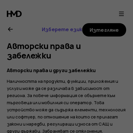
Ръководство
на
Изберете език
Изтегляне
потребителя
Авторски права и
за
забележки
Nokia
Авторски права и други забележки
Наличността на продукти, функции, приложения и
6.2
услуги може да се различава в зависимост от
региона. За повече информация се обърнете към
търговеца или мобилния си оператор. Това
устройство може да съдържа елементи, технология
или софтуер, по отношение на които се прилагат
закони и наредби, регулиращи износа от САЩ и
други държави. Забраняват се отклонения,