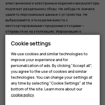
электрические и электронные изделия и аккумуляторы
подлежат раздельному сбору. Не забудьте сначала
удалить персональные данные с устройства. Не
выбрасывайте эти изделия вместе с
неотсортированными городскими отходами —
отправьте их на утилизацию. Информацию о
ближайшем пункте переработки можно получить в
Smartphones
Cookie settings
местном органе по утилизации отходов или прочитать
о программе возврата HMD и ее доступности в вашей
Feature phones
We use cookies and similar technologies to
стране по адресу
improve your experience and for
www.hmd.com/phones/support/topics/recycle
.
Phones for kids
personalization of ads. By clicking "Accept all",
Accessories
you agree to the use of cookies and similar
technologies. You can change your settings at
HMD Terra M
any time by selecting "Cookie Settings" at the
bottom of the site. Learn more about our
For business
Did you find this helpful?
cookie policy
.
Tablets