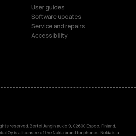
User guides
Software updates
es
Service and repairs
Accessibility
ones
kids
s
M
s
ghts reserved. Bertel Jungin aukio 9, 02600 Espoo, Finland.
l Oy is a licensee of the Nokia brand for phones. Nokia is a