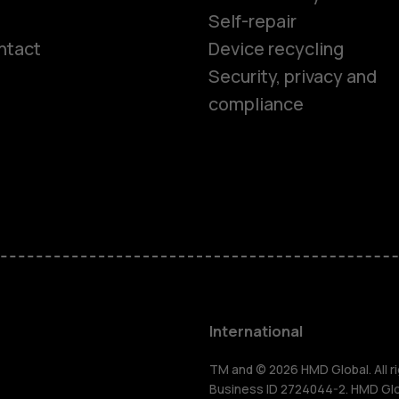
Self-repair
ntact
Device recycling
Smartphon
Security, privacy and
compliance
Feature ph
Phones for 
Accessorie
HMD Terra 
International
For busines
TM and © 2026 HMD Global. All ri
Business ID 2724044-2. HMD Globa