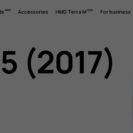
ds
Accessories
HMD Terra M
For business
5 (2017)