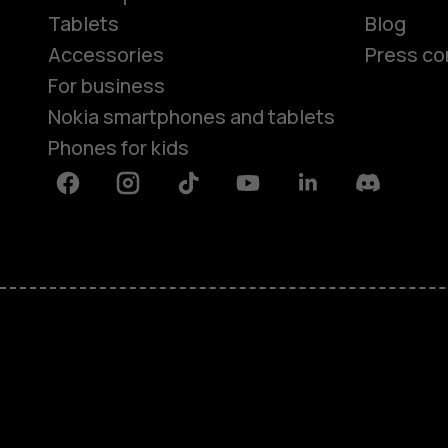
Tablets
Blog
Accessories
Press co
For business
Nokia smartphones and tablets
Phones for kids
Facebook
Instagram
Tiktok
Youtube
Linkedin
Discord
About
Blog
Repair, reuse, recycle