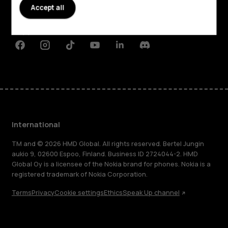
Planet and people
Accept all
Support
Facebook
Instagram
Tiktok
Youtube
Linkedin
Discord
International
TM and © 2026 HMD Global. All rights reserved. Bertel Jungin
aukio 9, 02600 Espoo, Finland. Business ID 2724044-2. HMD
Global Oy is a licensee of the Nokia brand for phones. Nokia is a
registered trademark of Nokia Corporation.
Terms
Privacy
Cookie settings
Ethics
Speak Up channel
About
Blog