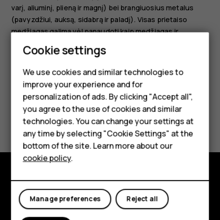
varį, aliuminį, plieną ir magnį) bei brangiuosius metalus
(pavyzdžiui, auksą, sidabrą ir paladį). Visas prietaiso
medžiagas galima vėl panaudoti kaip medžiagas ir
energiją.
Smartphones
Cookie settings
Feature phones
We use cookies and similar technologies to
improve your experience and for
Phones for kids
personalization of ads. By clicking "Accept all",
Accessories
you agree to the use of cookies and similar
Did you find this helpful?
technologies. You can change your settings at
HMD Terra M
any time by selecting "Cookie Settings" at the
Yes
No
bottom of the site. Learn more about our
For business
cookie policy
.
Tablets
Explore
Manage preferences
Reject all
About