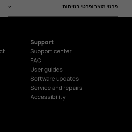
פרטי מוצר ופרטי בטיחות
Support
ct
Support center
FAQ
User guides
Software updates
es
Service and repairs
Accessibility
ones
kids