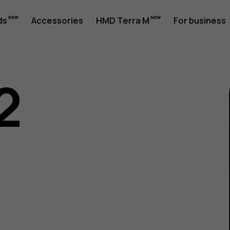
ds
Accessories
HMD Terra M
For business
2