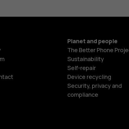
Planet and people
y
The Better Phone Proje
om
Sustainability
Self-repair
ntact
Device recycling
Smartphon
Security, privacy and
compliance
Feature ph
Phones for 