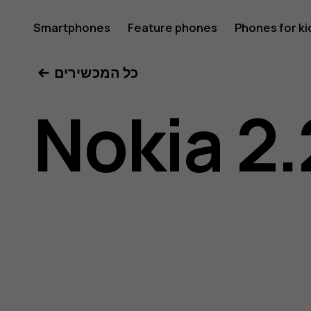
Nokia
Smartphones
Feature phones
Phones for ki
כל המכשירים
2.2
Nokia 2.
user
guide