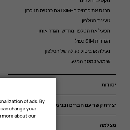
מקשים וחלקים
הכנס את כרטיס ה-SIM ואת כרטיס הזיכרון
טעינת הטלפון
הפעל את הטלפון מחדש והגדר אותו.
הגדרות SIM כפול
נעילה או ביטול נעילה של הטלפון
שימוש במסך המגע
יסודות
nalization of ads. By
יצירת קשר עם חברים ובני משפחה
u can change your
rn more about our
מצלמה