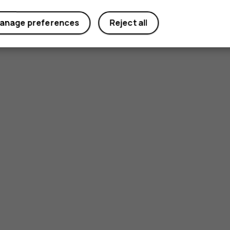
anage preferences
Reject all