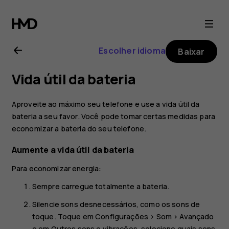
Nokia
2.3
Escolher idioma
Baixar
user
Vida útil da bateria
guide
Aproveite ao máximo seu telefone e use a vida útil da
bateria a seu favor. Você pode tomar certas medidas para
economizar a bateria do seu telefone.
Aumente a vida útil da bateria
Para economizar energia:
Sempre carregue totalmente a bateria.
Silencie sons desnecessários, como os sons de
toque. Toque em
Configurações
>
Som
>
Avançado
e em
Outros sons e vibrações
, selecione quais sons