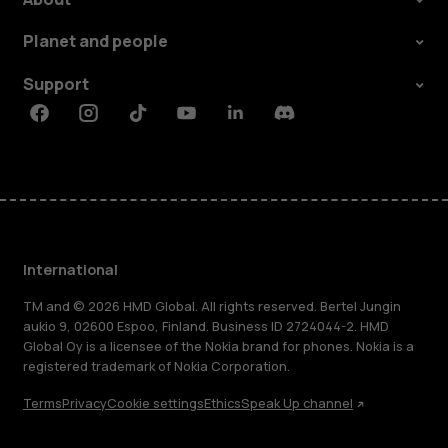
Planet and people
Support
Facebook
Instagram
Tiktok
Youtube
Linkedin
Discord
International
TM and © 2026 HMD Global. All rights reserved. Bertel Jungin
aukio 9, 02600 Espoo, Finland. Business ID 2724044-2. HMD
Global Oy is a licensee of the Nokia brand for phones. Nokia is a
registered trademark of Nokia Corporation.
Terms
Privacy
Cookie settings
Ethics
Speak Up channel
About