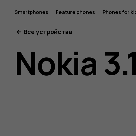
Nokia
Smartphones
Feature phones
Phones for ki
Все устройства
3.1
Nokia 3.
user
guide