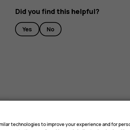
Did you find this helpful?
Yes
No
s
ilar technologies to improve your experience and for perso