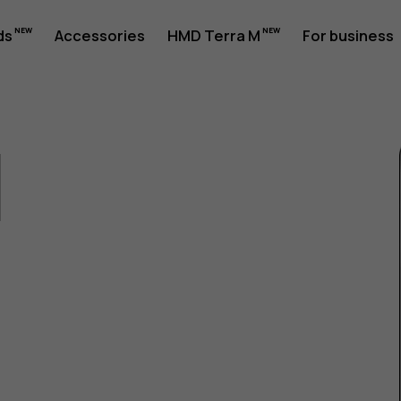
ds
Accessories
HMD Terra M
For business
1