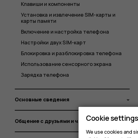
Клавиши и компоненты
Установка и извлечение SIM-карты и
карты памяти
Включение и настройка телефона
Настройки двух SIM-карт
Блокировка и разблокировка телефона
Использование сенсорного экрана
Зарядка телефона
Основные сведения
Cookie setting
Общение с друзьями и членами семьи
We use cookies and sim