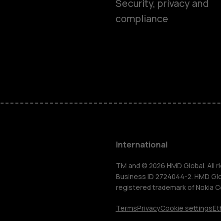
Smartphon
Security, privacy and
compliance
Feature ph
Phones for 
Accessorie
HMD Terra 
International
For busines
TM and © 2026 HMD Global. All ri
Business ID 2724044-2. HMD Globa
registered trademark of Nokia C
Tablets
Terms
Privacy
Cookie settings
Et