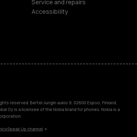
es
Service and repairs
Accessibility
ones
kids
s
M
s
ghts reserved. Bertel Jungin aukio 9, 02600 Espoo, Finland.
l Oy is a licensee of the Nokia brand for phones. Nokia is a
orporation.
hics
Speak Up channel