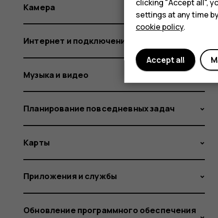
clicking "Accept all",
Камера
settings at any time b
cookie policy
.
Интернет и подключения
Accept all
M
Музыка и видео
Планирование повседневных задач
Карты
Приложения и службы
Обновление программного обеспечения