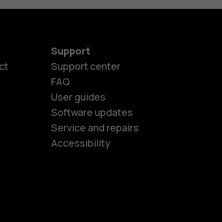
Support
ct
Support center
FAQ
User guides
Software updates
es
Service and repairs
Accessibility
ones
kids