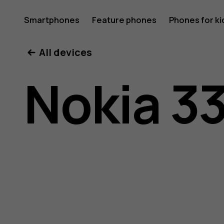
Nokia
Smartphones
Feature phones
Phones for ki
All devices
3310
Nokia 3
user
guide