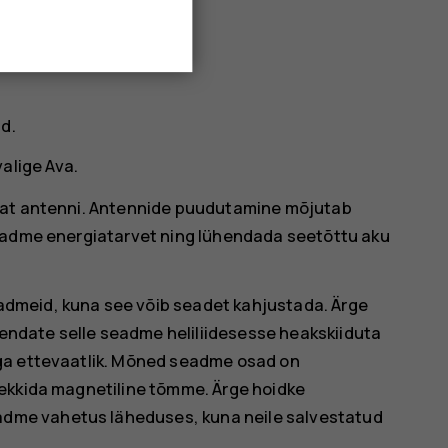
id
.
valige
Ava
.
vat antenni. Antennide puudutamine mõjutab
seadme energiatarvet ning lühendada seetõttu aku
dmeid, kuna see võib seadet kahjustada. Ärge
ühendate selle seadme heliliidesesse heakskiiduta
ga ettevaatlik. Mõned seadme osad on
ekkida magnetiline tõmme. Ärge hoidke
me vahetus läheduses, kuna neile salvestatud