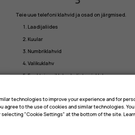
Teie uue telefoni klahvid ja osad on järgmised.
Laadijaliides
Kuular
Numbriklahvid
Valikuklahv
Funktsiooniklahv, helistamisklahv
s
Funktsiooniklahv, kõne lõpetamise/toiteklah
ilar technologies to improve your experience and for perso
Kõrvaklapipesa
 you agree to the use of cookies and similar technologies. Yo
Valjuhääldi
y selecting "Cookie Settings" at the bottom of the site. Lea
Kaamera