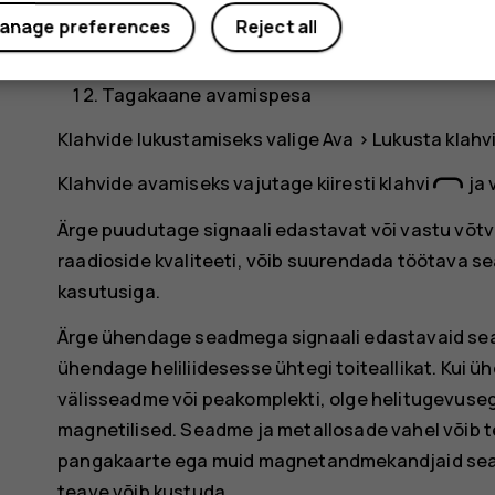
Taskulamp
anage preferences
Reject all
Antenniala
Tagakaane avamispesa
Klahvide lukustamiseks valige
Ava
>
Lukusta klahv
Klahvide avamiseks vajutage kiiresti klahvi
ja 
Ärge puudutage signaali edastavat või vastu võt
raadioside kvaliteeti, võib suurendada töötava 
kasutusiga.
Ärge ühendage seadmega signaali edastavaid sea
ühendage heliliidesesse ühtegi toiteallikat. Kui 
välisseadme või peakomplekti, olge helitugevuse
magnetilised. Seadme ja metallosade vahel võib t
pangakaarte ega muid magnetandmekandjaid sead
teave võib kustuda.