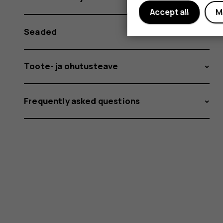
Accept all
M
Seaded
Toote- ja ohutusteave
Frequently asked questions