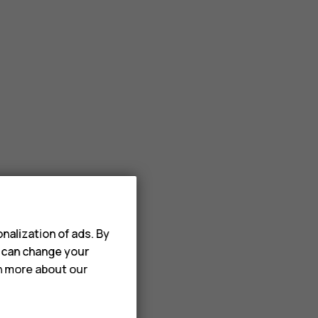
v
nalization of ads. By
u can change your
rn more about our