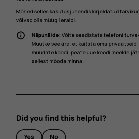
Mõned selles kasutusjuhendis kirjeldatud tarviku
võivad olla müügil eraldi.
Näpunäide:
Võite seadistata telefoni turva
Muutke see ära, et kaitsta oma privaatseid- j
muudate koodi, peate uue koodi meelde jät
sellest mööda minna.
Did you find this helpful?
Yes
No