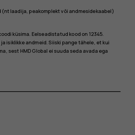
d (nt laadija, peakomplekt või andmesidekaabel)
koodi küsima. Eelseadistatud kood on 12345.
a isiklikke andmeid. Siiski pange tähele, et kui
ma, sest HMD Global ei suuda seda avada ega