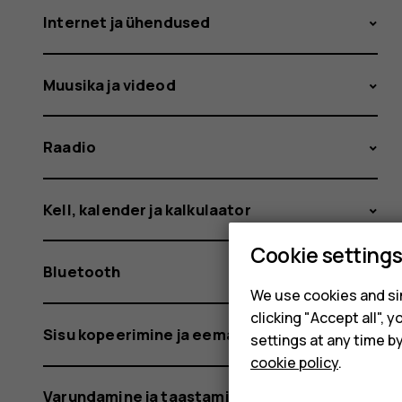
Internet ja ühendused
Muusika ja videod
Raadio
Kell, kalender ja kalkulaator
Cookie setting
Bluetooth
We use cookies and sim
clicking "Accept all",
Sisu kopeerimine ja eemaldamine
settings at any time b
cookie policy
.
Varundamine ja taastamine