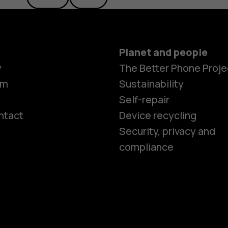
Planet and people
y
The Better Phone Proje
om
Sustainability
Self-repair
ntact
Device recycling
Smartphon
Security, privacy and
compliance
Feature ph
Phones for 