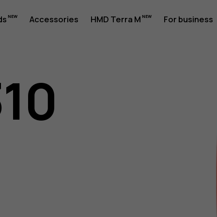
ds
Accessories
HMD Terra M
For business
310