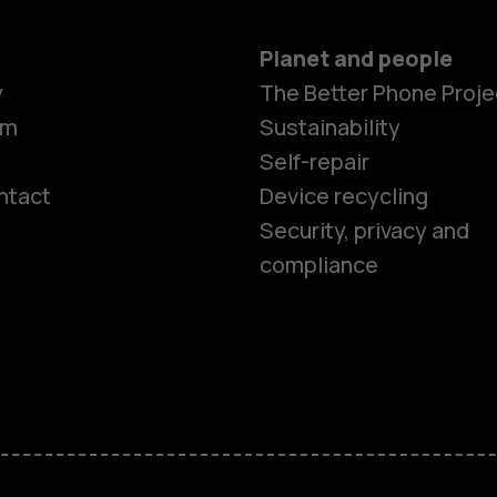
Planet and people
y
The Better Phone Proje
om
Sustainability
Self-repair
ntact
Device recycling
Smartphon
Security, privacy and
compliance
Feature ph
Phones for 
Accessorie