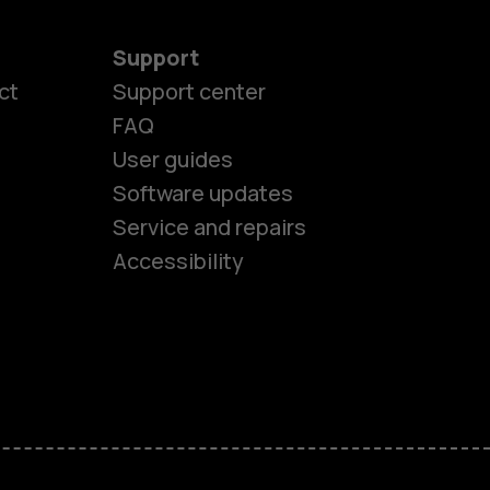
Support
ct
Support center
FAQ
User guides
Software updates
es
Service and repairs
Accessibility
ones
kids
s