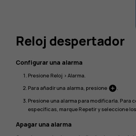
Reloj despertador
Configurar una alarma
Presione
Reloj
>
Alarma
.
add_circle
Para añadir una alarma, presione
.
Presione una alarma para modificarla. Para c
específicas, marque
Repetir
y seleccione los
Apagar una alarma