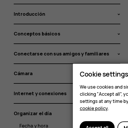
Introducción
Conceptos básicos
Conectarse con sus amigos y familiares
Cookie setting
Cámara
We use cookies and sim
Internet y conexiones
clicking "Accept all",
settings at any time b
cookie policy
.
Organizar el día
Fecha y hora
Accept all
M