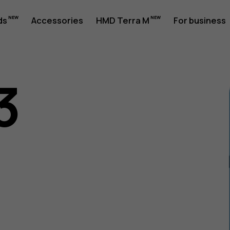
ds
Accessories
HMD Terra M
For business
3