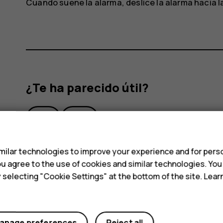
Cuando suene la alarma, deslice la alarma hacia l
¿Te ha parecido útil?
Sí
No
s
ilar technologies to improve your experience and for perso
 you agree to the use of cookies and similar technologies. Yo
y selecting "Cookie Settings" at the bottom of the site. Lea
anage preferences
Reject all