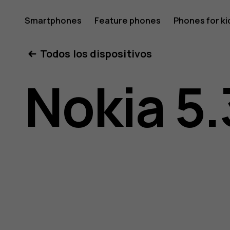
Guía
Smartphones
Feature phones
Phones for ki
Todos los dispositivos
del
Nokia 5.
usuario
de