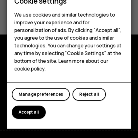
Smartphones
Cookie settings
Feature phones
Did you find this helpful?
We use cookies and similar technologies to
improve your experience and for
Phones for kids
Yes
No
personalization of ads. By clicking "Accept all",
Accessories
you agree to the use of cookies and similar
technologies. You can change your settings at
HMD Terra M
any time by selecting "Cookie Settings" at the
Explore
bottom of the site. Learn more about our
For business
cookie policy
.
About
Tablets
Planet and people
Manage preferences
Reject all
Support
Facebook
Instagram
Tiktok
Youtube
Linkedin
Discord
Accept all