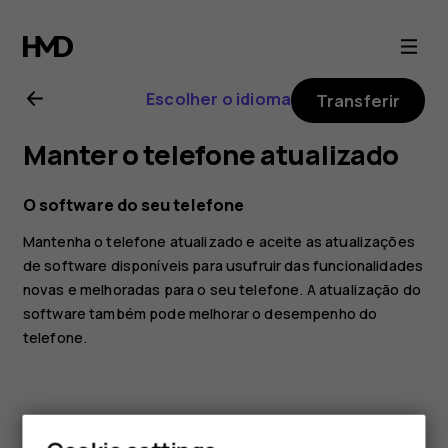
Nokia
7
Escolher o idioma
Transferir
Plus
Manter o telefone atualizado
user
O software do seu telefone
guide
Mantenha o telefone atualizado e aceite as atualizações
de software disponíveis para usufruir das funcionalidades
novas e melhoradas para o seu telefone. A atualização do
software também pode melhorar o desempenho do
telefone.