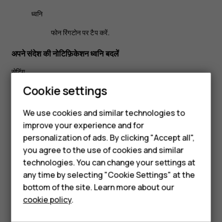
ध्वनि
फोन रिंगटोन
पर टैप करें.
अपने संदेश की नोटिफ़िकेशन ध्वनि बदलें
सेटिंग
Smartphones
Cookie settings
ध्वनि
Feature phones
उन्नत
We use cookies and similar technologies to
improve your experience and for
Phones for kids
सामान्य सूचना ध्वनि
पर टैप करें.
personalization of ads. By clicking "Accept all",
Accessories
you agree to the use of cookies and similar
technologies. You can change your settings at
HMD Terra M
any time by selecting "Cookie Settings" at the
bottom of the site. Learn more about our
For business
Did you find this helpful?
cookie policy
.
Tablets