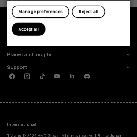
Yes
No
Manage preferences
Reject all
Explore
Accept all
About
Planet and people
Support
Facebook
Instagram
Tiktok
Youtube
Linkedin
Discord
International
TM and © 2026 HMD Global. All rights reserved. Bertel Jungin