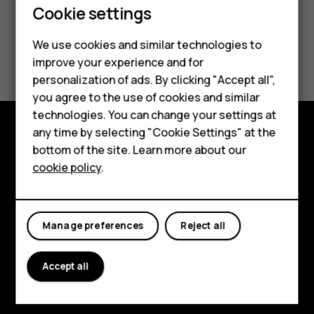
Smartphones
Cookie settings
Feature phones
We use cookies and similar technologies to
¿Te ha parecido útil?
improve your experience and for
Phones for kids
personalization of ads. By clicking "Accept all",
Sí
No
Accessories
you agree to the use of cookies and similar
technologies. You can change your settings at
HMD Terra M
any time by selecting "Cookie Settings" at the
bottom of the site. Learn more about our
Explore
For business
cookie policy
.
About
Tablets
Planet and people
Manage preferences
Reject all
Support
Facebook
Instagram
Tiktok
Youtube
Linkedin
Discord
Accept all