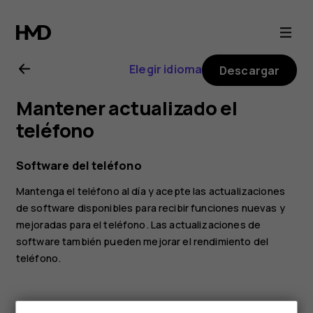
Guía
del
Elegir idioma
Descargar
usuario
Mantener actualizado el
de
teléfono
Nokia
Software del teléfono
Mantenga el teléfono al día y acepte las actualizaciones
G10
de software disponibles para recibir funciones nuevas y
mejoradas para el teléfono. Las actualizaciones de
software también pueden mejorar el rendimiento del
teléfono.