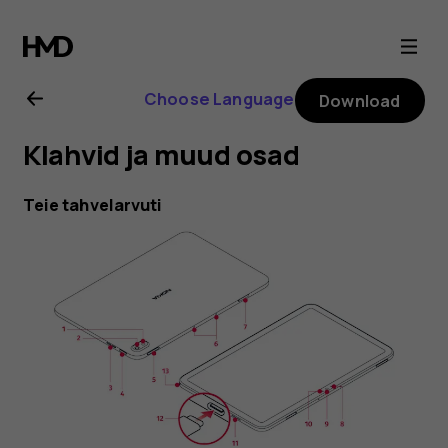
Nokia
T20
Choose Language
Download
user
Klahvid ja muud osad
guide
Teie tahvelarvuti