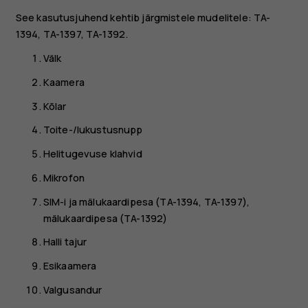
See kasutusjuhend kehtib järgmistele mudelitele: TA-
1394, TA-1397, TA-1392.
Välk
Kaamera
Kõlar
Toite-/lukustusnupp
Helitugevuse klahvid
Mikrofon
SIM-i ja mälukaardipesa (TA-1394, TA-1397),
mälukaardipesa (TA-1392)
Halli tajur
Esikaamera
Valgusandur