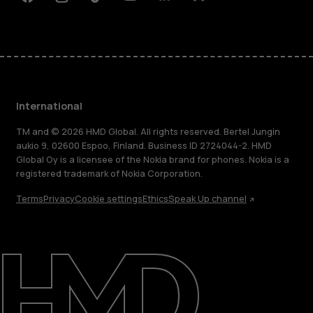
Facebook
Instagram
Tiktok
Youtube
Linkedin
Discord
International
TM and © 2026 HMD Global. All rights reserved. Bertel Jungin
aukio 9, 02600 Espoo, Finland. Business ID 2724044-2. HMD
Global Oy is a licensee of the Nokia brand for phones. Nokia is a
registered trademark of Nokia Corporation.
Terms
Privacy
Cookie settings
Ethics
Speak Up channel
About
Blog
Repair, reuse, recycle
Sustainability
Support