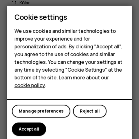
Kõlar
Smartphones
USB-pesa
Cookie settings
Peakomplekti pesa
Feature phones
We use cookies and similar technologies to
Mõnda selles kasutusjuhendis kirjeldatud tarvikut, nagu
improve your experience and for
Phones for kids
laadija, peakomplekt või andmesidekaabel, võidakse müüa
personalization of ads. By clicking "Accept all",
eraldi.
Accessories
you agree to the use of cookies and similar
technologies. You can change your settings at
Osad ja ühendusliidesed, magnetism
HMD Terra M
any time by selecting "Cookie Settings" at the
Ärge ühendage seadmega signaali edastavaid seadmeid,
bottom of the site. Learn more about our
For business
kuna see võib seadet kahjustada. Ärge ühendage
cookie policy
.
heliliidesesse ühtegi toiteallikat. Kui ühendate selle
Tablets
seadme heliliidesesse heakskiiduta välisseadme või
peakomplekti, olge helitugevusega ettevaatlik.
Manage preferences
Reject all
Mõni seadme osa on magnetiline. Seadme ja metallosade
vahel võib tekkida magnetiline tõmme. Ärge hoidke
Accept all
krediitkaarte või teisi magnetribakaarte liiga pikalt seadme
lähedal, sest see võib neid kahjustada.