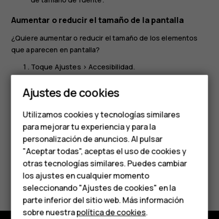
Aumentar o reducir el tamaño de la pantalla
¿Quiere aumentar o reducir el tamaño de los elementos
que aparecen en pantalla?
Smartphones
Toque
Ajustes
>
Accesibilidad
.
Teléfonos clásicos
Toque
Tamaño de pantalla
para ajustar el tamaño de
Ajustes de cookies
la pantalla y arrastre el control deslizante de tamaño
Teléfonos para
de pantalla.
Utilizamos cookies y tecnologías similares
personas mayores
para mejorar tu experiencia y para la
personalización de anuncios. Al pulsar
Accesorios
"Aceptar todas", aceptas el uso de cookies y
HMD Terra M
otras tecnologías similares. Puedes cambiar
los ajustes en cualquier momento
¿Te ha parecido útil?
Para empresas
seleccionando "Ajustes de cookies" en la
parte inferior del sitio web. Más información
Sí
No
Tabletas
sobre nuestra
política de cookies
.