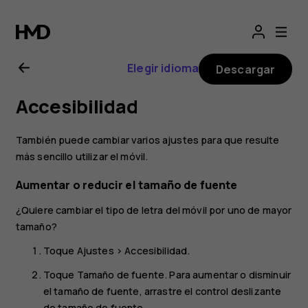
Guía
del
Elegir idioma
Descargar
usuario
Accesibilidad
de
También puede cambiar varios ajustes para que resulte
Nokia
más sencillo utilizar el móvil.
Aumentar o reducir el tamaño de fuente
G21
¿Quiere cambiar el tipo de letra del móvil por uno de mayor
tamaño?
Toque
Ajustes
>
Accesibilidad
.
Toque
Tamaño de fuente
. Para aumentar o disminuir
el tamaño de fuente, arrastre el control deslizante
de tamaño de fuente.