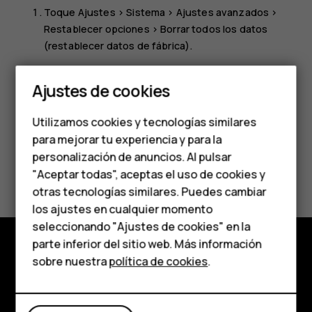
Toque
Ajustes
>
Sistema
>
Ajustes avanzados
>
Restablecer opciones
>
Borrar todos los datos
Smartphones
(restablecer datos de fábrica)
.
Siga las instrucciones que aparecen en el teléfono.
Teléfonos clásicos
Ajustes de cookies
Teléfonos para
Utilizamos cookies y tecnologías similares
personas mayores
para mejorar tu experiencia y para la
personalización de anuncios. Al pulsar
Accesorios
¿Te ha parecido útil?
"Aceptar todas", aceptas el uso de cookies y
HMD Terra M
otras tecnologías similares. Puedes cambiar
Sí
No
los ajustes en cualquier momento
Para empresas
seleccionando "Ajustes de cookies" en la
parte inferior del sitio web. Más información
Tabletas
sobre nuestra
política de cookies
.
Tienda
Tienda
Acerca de