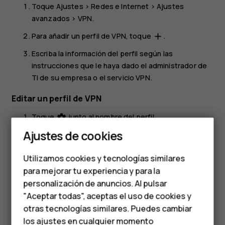
Toque
Ajustes
>
Redes e Internet
>
Ajustes
avanzados
>
VPN
.
Para añadir un perfil de VPN, toque
.
add
Escriba la información del perfil según las
instrucciones que le haya dado el administrador de
TI de su empresa o el servicio VPN.
Editar un perfil de VPN
Smartphones
Toque
junto al nombre del perfil.
settings
Teléfonos clásicos
Ajustes de cookies
Cambie la información como corresponda.
Teléfonos para
Eliminar un perfil de VPN
Utilizamos cookies y tecnologías similares
personas mayores
para mejorar tu experiencia y para la
Toque
junto al nombre del perfil.
settings
personalización de anuncios. Al pulsar
Accesorios
Toque
BORRAR
.
"Aceptar todas", aceptas el uso de cookies y
HMD Terra M
otras tecnologías similares. Puedes cambiar
los ajustes en cualquier momento