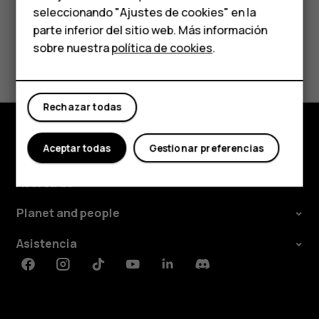
Para empresas
seleccionando "Ajustes de cookies" en la
parte inferior del sitio web. Más información
Tabletas
sobre nuestra
política de cookies
.
¿Te ha parecido útil?
Tienda
Sí
No
Rechazar todas
Mi cuenta
Aceptar todas
Gestionar preferencias
Tienda
Acerca de
Planet and people
Asistencia
Facebook
Instagram
Tiktok
Youtube
Linkedin
Discord