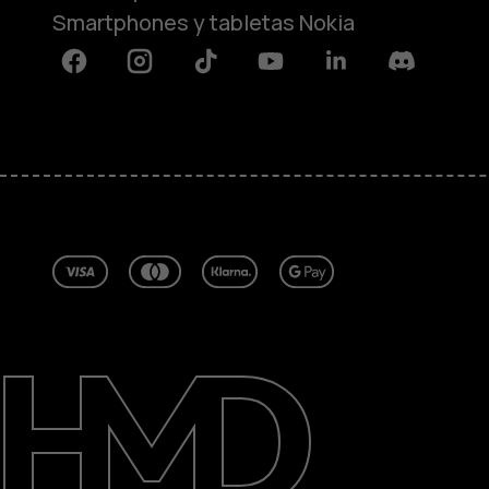
Smartphones y tabletas Nokia
Facebook
Instagram
Tiktok
Youtube
Linkedin
Discord
Acerca de
Blog
Reparar, reutilizar, reciclar
Sostenibilidad
Asistencia
Spain