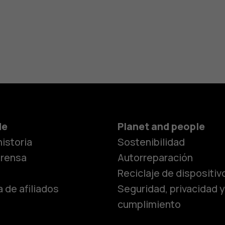
Smartphon
de
Planet and people
istoria
Sostenibilidad
Teléfonos c
prensa
Autorreparación
Reciclaje de dispositiv
 de afiliados
Seguridad, privacidad y
Teléfonos p
cumplimiento