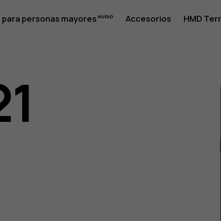
 para personas mayores
Accesorios
HMD Terr
21