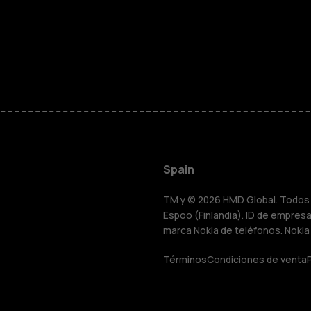
personas m
Accesorios
HMD Terra 
Para empre
Spain
Tabletas
TM y © 2026 HMD Global. Todos l
Espoo (Finlandia). ID de empresa 
marca Nokia de teléfonos. Nokia
Tienda
Términos
Condiciones de venta