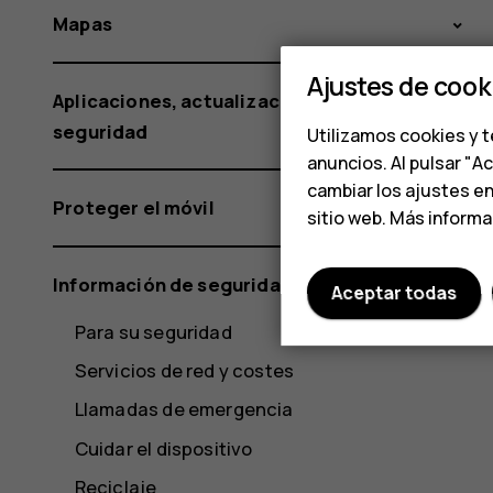
Mapas
Ajustes de cook
Aplicaciones, actualizaciones y copias de
seguridad
Utilizamos cookies y t
anuncios. Al pulsar "A
cambiar los ajustes e
Proteger el móvil
sitio web. Más inform
Información de seguridad y del producto
Aceptar todas
Para su seguridad
Servicios de red y costes
Llamadas de emergencia
Cuidar el dispositivo
Reciclaje