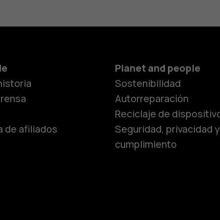
Smartphon
de
Planet and people
istoria
Sostenibilidad
Teléfonos c
prensa
Autorreparación
Reciclaje de dispositiv
 de afiliados
Seguridad, privacidad y
Teléfonos p
cumplimiento
personas m
Accesorios