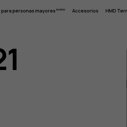
 para personas mayores
Accesorios
HMD Terr
21