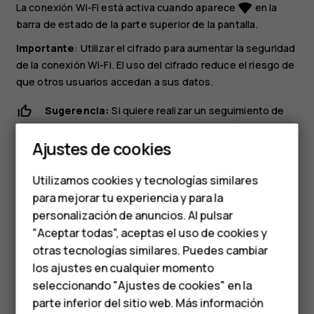
La conexión Wi-Fi está activa cuando aparece
en la
network_wifi
barra de estado de la parte superior de la pantalla.
Importante
: Utilizar el cifrado para aumentar la seguridad
de la conexión Wi-Fi. El uso del cifrado reduce el riesgo de
que otros usuarios accedan a sus datos.
Smartphones
Sugerencia:
Si quiere realizar un seguimiento de
ubicaciones cuando las señales de satélite no estén
Teléfonos clásicos
disponibles, por ejemplo, cuando en interiores o
Ajustes de cookies
Teléfonos para
entre edificios altos, active la Wi-Fi para mejorar la
precisión del posicionamiento.
Utilizamos cookies y tecnologías similares
personas mayores
para mejorar tu experiencia y para la
personalización de anuncios. Al pulsar
Accesorios
"Aceptar todas", aceptas el uso de cookies y
HMD Terra M
otras tecnologías similares. Puedes cambiar
los ajustes en cualquier momento
Para empresas
¿Te ha parecido útil?
seleccionando "Ajustes de cookies" en la
parte inferior del sitio web. Más información