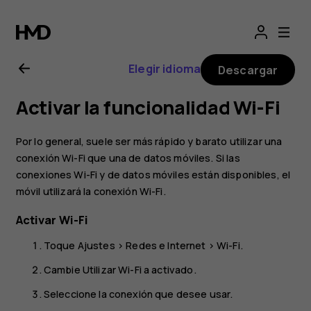
Guía
del
Elegir idioma
Descargar
usuario
Activar la funcionalidad Wi-Fi
de
Por lo general, suele ser más rápido y barato utilizar una
Nokia
conexión Wi-Fi que una de datos móviles. Si las
conexiones Wi-Fi y de datos móviles están disponibles, el
móvil utilizará la conexión Wi-Fi.
G21
Activar Wi-Fi
Toque
Ajustes
>
Redes e Internet
>
Wi-Fi
.
Cambie
Utilizar Wi-Fi
a activado.
Seleccione la conexión que desee usar.