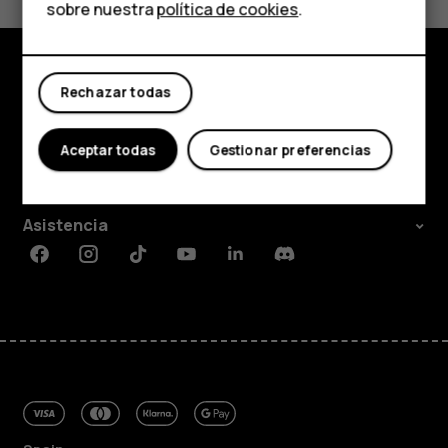
Tabletas
Sí
No
sobre nuestra
política de cookies
.
Tienda
Rechazar todas
Mi cuenta
Tienda
Acerca de
Aceptar todas
Gestionar preferencias
Planet and people
Asistencia
Facebook
Instagram
Tiktok
Youtube
Linkedin
Discord