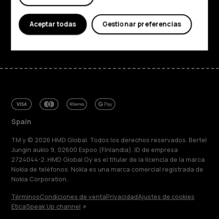
Asistencia
Aceptar todas
Gestionar preferencias
Facebook
Instagram
Tiktok
Youtube
Linkedin
Discord
Spain
TM y © 2026 HMD Global. Todos los derechos reservados. Bertel
Jungin aukio 9, 02600 Espoo (Finlandia). ID de empresa
2724044-2. HMD Global Oy es el titular de la licencia de la marca
Nokia de teléfonos. Nokia es una marca comercial registrada de
Nokia Corporation.
Términos
Condiciones de venta
Privacidad
Ajustes de cookies
Ética
Speak Up channel
Acerca de