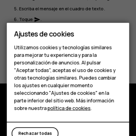
Escriba el mensaje en el cuadro de texto.
Smartphones
Toque
.
send
Teléfonos clásicos
Ajustes de cookies
Teléfonos para
Utilizamos cookies y tecnologías similares
personas mayores
para mejorar tu experiencia y para la
¿Te ha parecido útil?
personalización de anuncios. Al pulsar
Accesorios
"Aceptar todas", aceptas el uso de cookies y
Sí
No
HMD Terra M
otras tecnologías similares. Puedes cambiar
los ajustes en cualquier momento
Para empresas
seleccionando "Ajustes de cookies" en la
parte inferior del sitio web. Más información
Tabletas
Tienda
sobre nuestra
política de cookies
.
Tienda
Acerca de
Planet and people
Rechazar todas
Mi cuenta