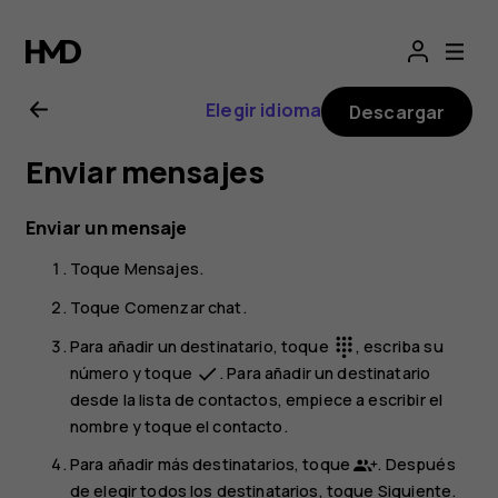
Guía
del
Elegir idioma
Descargar
usuario
Enviar mensajes
de
Enviar un mensaje
Nokia
Toque
Mensajes
.
G21
Toque
Comenzar chat
.
Para añadir un destinatario, toque
, escriba su
dialpad
número y toque
. Para añadir un destinatario
done
desde la lista de contactos, empiece a escribir el
nombre y toque el contacto.
Para añadir más destinatarios, toque
. Después
de elegir todos los destinatarios, toque
Siguiente
.