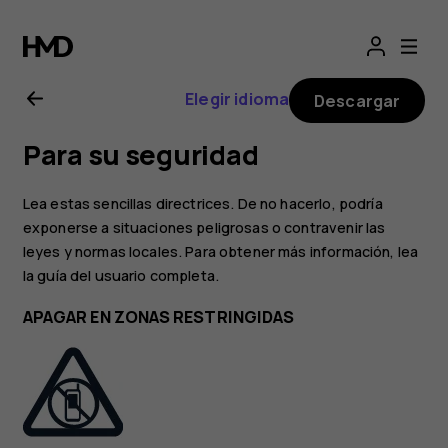
Guía
del
Elegir idioma
Descargar
usuario
Para su seguridad
de
Lea estas sencillas directrices. De no hacerlo, podría
Nokia
exponerse a situaciones peligrosas o contravenir las
leyes y normas locales. Para obtener más información, lea
la guía del usuario completa.
G21
APAGAR EN ZONAS RESTRINGIDAS