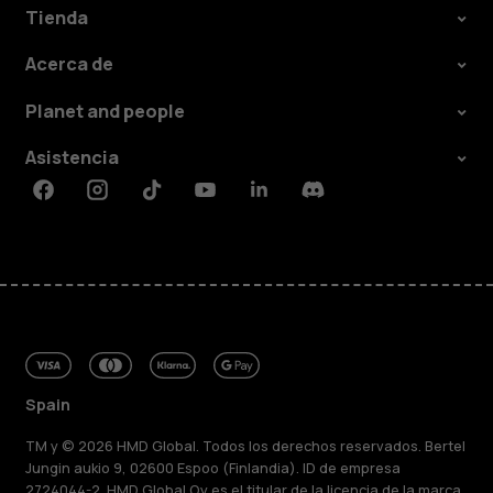
Tienda
Acerca de
Planet and people
Asistencia
Facebook
Instagram
Tiktok
Youtube
Linkedin
Discord
Spain
TM y © 2026 HMD Global. Todos los derechos reservados. Bertel
Jungin aukio 9, 02600 Espoo (Finlandia). ID de empresa
2724044-2. HMD Global Oy es el titular de la licencia de la marca