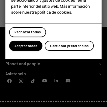
Para empresas
seleccionando "Ajustes de cookies" en la
parte inferior del sitio web. Más información
Tabletas
¿Te ha parecido útil?
sobre nuestra
política de cookies
.
Tienda
Sí
No
Rechazar todas
Mi cuenta
Tienda
Aceptar todas
Gestionar preferencias
Acerca de
Planet and people
Asistencia
Facebook
Instagram
Tiktok
Youtube
Linkedin
Discord