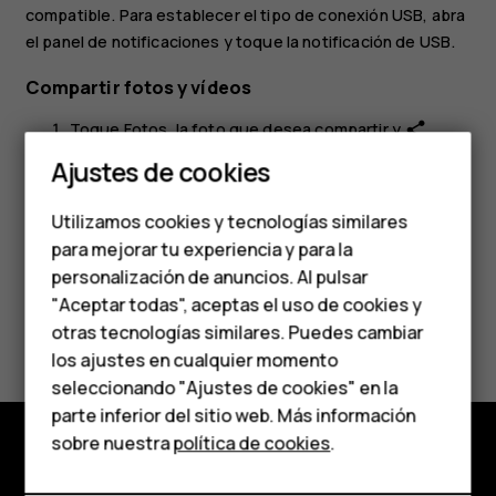
compatible. Para establecer el tipo de conexión USB, abra
el panel de notificaciones y toque la notificación de USB.
Compartir fotos y vídeos
Smartphones
Toque
Fotos
, la foto que desea compartir y
.
share
Teléfonos clásicos
Ajustes de cookies
Seleccione cómo desea compartir la foto o el vídeo.
Teléfonos para
Utilizamos cookies y tecnologías similares
personas mayores
para mejorar tu experiencia y para la
personalización de anuncios. Al pulsar
Accesorios
"Aceptar todas", aceptas el uso de cookies y
¿Te ha parecido útil?
HMD Terra M
otras tecnologías similares. Puedes cambiar
los ajustes en cualquier momento
Para empresas
Sí
No
seleccionando "Ajustes de cookies" en la
parte inferior del sitio web. Más información
Tabletas
sobre nuestra
política de cookies
.
Tienda
Tienda