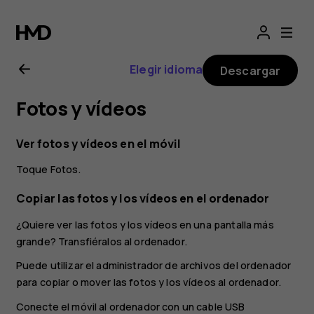
Guía
del
Elegir idioma
Descargar
usuario
Fotos y vídeos
de
Ver fotos y vídeos en el móvil
Nokia
Toque
Fotos
.
G21
Copiar las fotos y los vídeos en el ordenador
¿Quiere ver las fotos y los vídeos en una pantalla más
grande? Transfiéralos al ordenador.
Puede utilizar el administrador de archivos del ordenador
para copiar o mover las fotos y los vídeos al ordenador.
Conecte el móvil al ordenador con un cable USB