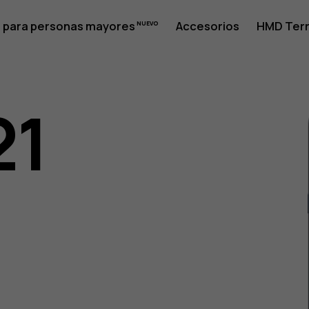
 para personas mayores
Accesorios
HMD Terr
21