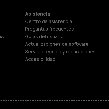
es
Asistencia
Centro de asistencia
lásicos
Preguntas frecuentes
os
Guías del usuario
Actualizaciones de software
ara
Servicio técnico y reparaciones
Accesibilidad
ayores
M