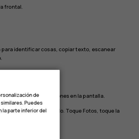
a frontal.
 para identificar cosas, copiar texto, escanear
.
ersonalización de
car y siga las instrucciones en la pantalla.
s similares. Puedes
a parte inferior del
as fotos que ya ha tomado. Toque
Fotos
, toque la