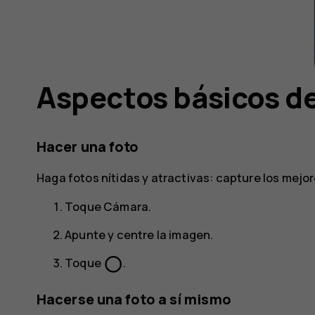
Aspectos básicos de
Hacer una foto
Haga fotos nítidas y atractivas: capture los mej
Toque
Cámara
.
Apunte y centre la imagen.
panorama_fish_eye
Toque
.
Hacerse una foto a sí mismo