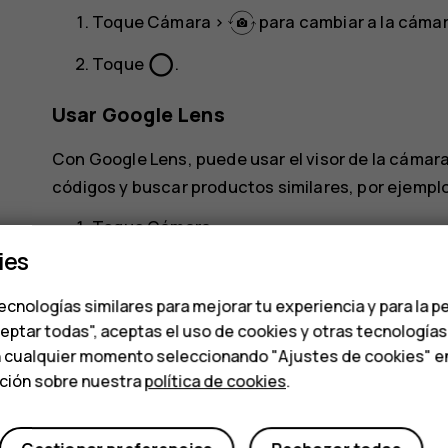
Toque
Cámara
>
para cambiar a la cámar
panorama_fish_eye
Toque
.
Usar Google Lens
Con Google Lens, puede usar el visor de la cámara
códigos y buscar productos similares, por ejemplo
Toque
Cámara
.
ies
Toque
.
ecnologías similares para mejorar tu experiencia y para la p
Enfoque la cámara hacia lo que quiera identifi
ceptar todas", aceptas el uso de cookies y otras tecnología
n cualquier momento seleccionando "Ajustes de cookies" en l
Sugerencia:
Puede usar Google Lens con l
ación sobre nuestra
política de cookies
.
foto y toque
.