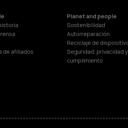
Smartphon
de
Planet and people
istoria
Sostenibilidad
Teléfonos c
prensa
Autorreparación
Reciclaje de dispositiv
 de afiliados
Seguridad, privacidad y
Teléfonos p
cumplimiento
personas m
Accesorios
HMD Terra 