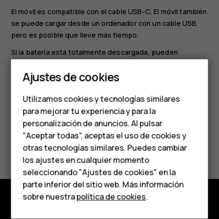
El móvil es compatible con el cable USB-C. El móvil también
se puede cargar desde un ordenador con un cable USB,
pero es posible que lleve más tiempo.
Smartphones
Si la batería está totalmente descargada, pueden
transcurrir varios minutos hasta que aparezca el indicador
Teléfonos clásicos
Ajustes de cookies
de carga en la pantalla.
Teléfonos para
Utilizamos cookies y tecnologías similares
personas mayores
para mejorar tu experiencia y para la
personalización de anuncios. Al pulsar
Accesorios
"Aceptar todas", aceptas el uso de cookies y
¿Te ha parecido útil?
HMD Terra M
otras tecnologías similares. Puedes cambiar
los ajustes en cualquier momento
Para empresas
Sí
No
seleccionando "Ajustes de cookies" en la
parte inferior del sitio web. Más información
Tabletas
sobre nuestra
política de cookies
.
Tienda
Tienda