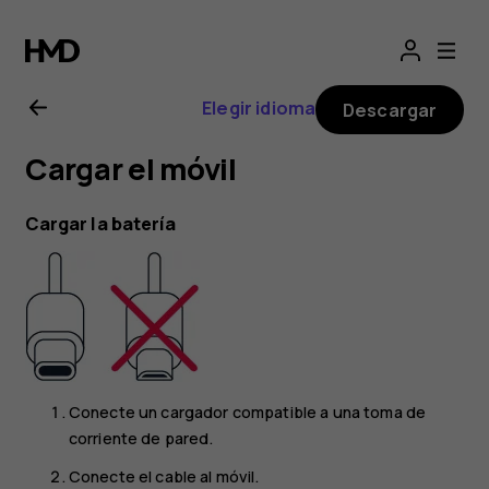
Guía
del
Elegir idioma
Descargar
usuario
Cargar el móvil
de
Cargar la batería
Nokia
G21
Conecte un cargador compatible a una toma de
corriente de pared.
Conecte el cable al móvil.