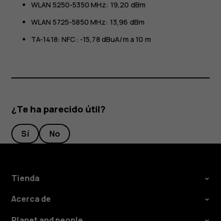
WLAN 5250-5350 MHz: 19,20 dBm
WLAN 5725-5850 MHz: 13,96 dBm
TA-1418: NFC: -15,78 dBuA/m a 10 m
¿Te ha parecido útil?
Sí
No
Tienda
Acerca de
Planet and people