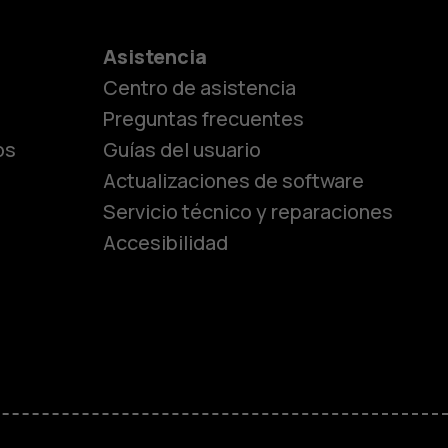
es
Asistencia
Centro de asistencia
lásicos
Preguntas frecuentes
os
Guías del usuario
Actualizaciones de software
ara
Servicio técnico y reparaciones
Accesibilidad
ayores
M