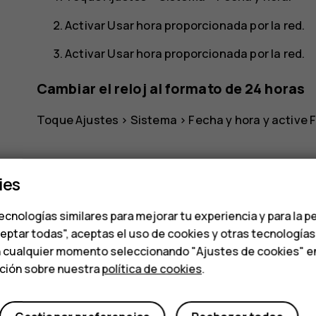
Activar
Usar hora proporcionada por la red
.
Activar
Usar hora proporcionada por la red
.
Cambiar el reloj al formato de 24 horas
Toque
Ajustes
>
Sistema
>
Fecha y hora
y active
F
ies
ecnologías similares para mejorar tu experiencia y para la p
ceptar todas", aceptas el uso de cookies y otras tecnología
¿Te ha parecido útil?
n cualquier momento seleccionando "Ajustes de cookies" en l
ación sobre nuestra
política de cookies
.
Sí
No