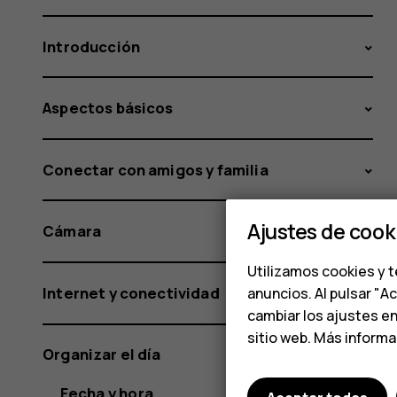
Introducción
Aspectos básicos
Conectar con amigos y familia
Ajustes de cook
Cámara
Utilizamos cookies y t
Internet y conectividad
anuncios. Al pulsar "A
cambiar los ajustes e
sitio web. Más inform
Organizar el día
Fecha y hora