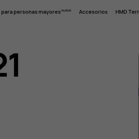
 para personas mayores
Accesorios
HMD Terr
21