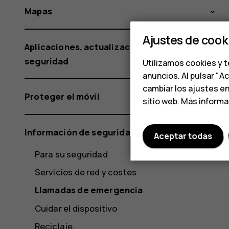
Mapas
Ajustes de cook
Aplicaciones, actualizaciones y copias de
seguridad
Utilizamos cookies y t
anuncios. Al pulsar "A
cambiar los ajustes e
Proteger el móvil
sitio web. Más inform
Información de seguridad y del producto
Aceptar todas
Para su seguridad
Servicios de red y costes
Llamadas de emergencia
Cuidar el dispositivo
Reciclaje