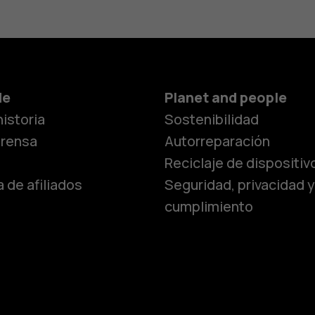
Smartphon
de
Planet and people
istoria
Sostenibilidad
Teléfonos c
prensa
Autorreparación
Reciclaje de dispositiv
 de afiliados
Seguridad, privacidad y
Teléfonos p
cumplimiento
personas m
Accesorios