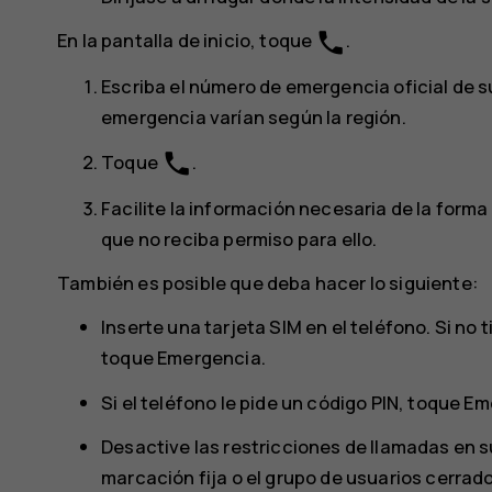
phone
En la pantalla de inicio, toque
.
Escriba el número de emergencia oficial de 
emergencia varían según la región.
phone
Toque
.
Facilite la información necesaria de la form
que no reciba permiso para ello.
También es posible que deba hacer lo siguiente:
Inserte una tarjeta SIM en el teléfono. Si no 
toque
Emergencia
.
Si el teléfono le pide un código PIN, toque
Em
Desactive las restricciones de llamadas en su
marcación fija o el grupo de usuarios cerrado