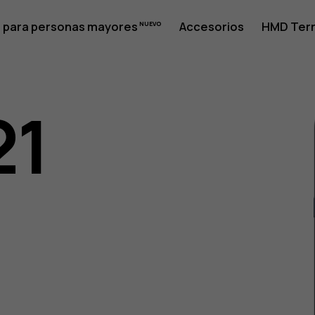
 para personas mayores
Accesorios
HMD Terr
21