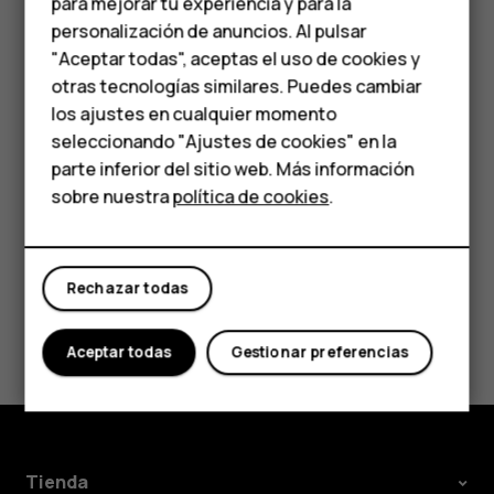
personas mayores
para mejorar tu experiencia y para la
rápida de hasta 512 GB de un fabricante conocido.
personalización de anuncios. Al pulsar
Accesorios
"Aceptar todas", aceptas el uso de cookies y
Importante
: No extraiga la tarjeta de memoria
HMD Terra M
otras tecnologías similares. Puedes cambiar
cuando la esté usando una aplicación. Esta acción
los ajustes en cualquier momento
Para empresas
puede dañar la tarjeta de memoria y el dispositivo, y
seleccionando "Ajustes de cookies" en la
alterar los datos almacenados en ella.
parte inferior del sitio web. Más información
Tabletas
sobre nuestra
política de cookies
.
Tienda
Rechazar todas
Mi cuenta
¿Te ha parecido útil?
Aceptar todas
Gestionar preferencias
Sí
No
Tienda