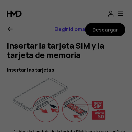
Guía
del
Elegir idioma
Descargar
usuario
Insertar la tarjeta SIM y la
de
tarjeta de memoria
Nokia
Insertar las tarjetas
G21
Abra la bandeja de la tarjeta SIM: inserte en el orificio