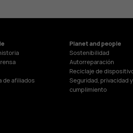
Smartphon
de
Planet and people
istoria
Sostenibilidad
Teléfonos c
prensa
Autorreparación
Reciclaje de dispositiv
 de afiliados
Seguridad, privacidad y
Teléfonos p
cumplimiento
personas m
Accesorios