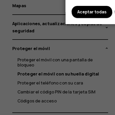
Mapas
Aceptar todas
Aplicaciones, actualizaciones y copias de
seguridad
Proteger el móvil
Proteger el móvil con una pantalla de
bloqueo
Proteger el móvil con su huella digital
Proteger el teléfono con su cara
Cambiar el código PIN de la tarjeta SIM
Códigos de acceso