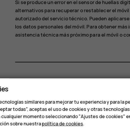
Si se produce un error en el sensor de huellas dig
alternativos para recuperar o restablecer el móvil
autorizado del servicio técnico. Pueden aplicars
los datos personales del móvil. Para obtener más
asistencia técnica más próximo para el móvil o con 
¿Te ha parecido útil?
ies
Sí
No
ecnologías similares para mejorar tu experiencia y para la p
ceptar todas", aceptas el uso de cookies y otras tecnología
n cualquier momento seleccionando "Ajustes de cookies" en l
ación sobre nuestra
política de cookies
.