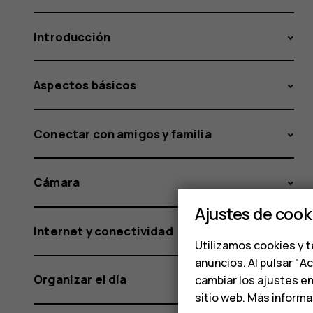
Introducción
Aspectos básicos
Conectar con amigos y familia
Cámara
Ajustes de cook
Internet y conectividad
Utilizamos cookies y t
anuncios. Al pulsar "A
Organizar el día
cambiar los ajustes e
sitio web. Más inform