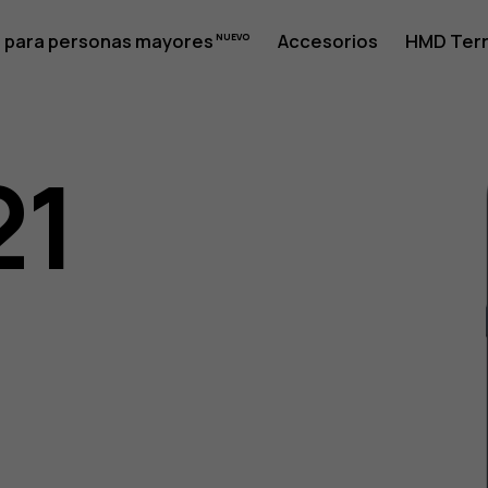
 para personas mayores
Accesorios
HMD Terr
21