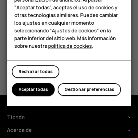
Accesorios
"Aceptar todas", aceptas el uso de cookies y
Seleccione los datos que quiere restaurar en el
HMD Terra M
otras tecnologías similares. Puedes cambiar
teléfono nuevo. La sincronización comienza de
los ajustes en cualquier momento
forma automática una vez que el teléfono está
Para empresas
conectado a Internet.
seleccionando "Ajustes de cookies" en la
parte inferior del sitio web. Más información
Tabletas
sobre nuestra
política de cookies
.
Tienda
Rechazar todas
Mi cuenta
¿Te ha parecido útil?
Sí
No
Aceptar todas
Gestionar preferencias
Tienda
Acerca de