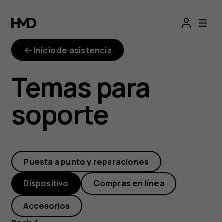
¿Hay
algún
Inicio de asistencia
consejo
Temas para
para
soporte
prolongar
la
Puesta a punto y reparaciones
duración
Dispositivo
Compras en línea
de
Accesorios