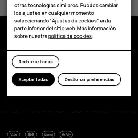
personas mayores
otras tecnologías similares. Puedes cambiar
los ajustes en cualquier momento
HMD Terra M
seleccionando "Ajustes de cookies" en la
parte inferior del sitio web. Más información
Comprar
sobre nuestra
política de cookies
.
Comprar
Mi cuenta
Acerca de
Rechazar todas
Planet and people
Soporte
Aceptar todas
Gestionar preferencias
Facebook
Instagram
Tiktok
Youtube
Linkedin
Discord