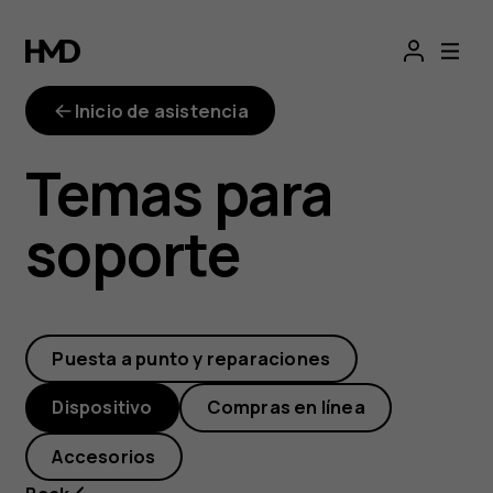
¿Cómo
cambio
Inicio de asistencia
el
Temas para
idioma
soporte
de
mi
Puesta a punto y reparaciones
Nokia
Dispositivo
Compras en línea
8110?
Accesorios