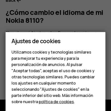
Back
¿Cómo cambio el idioma de mi
Nokia 8110?
Abre el menú
Ajustes
, elige
Personalización
y, a
Smartphones
continuación,
Idioma
.
Ajustes de cookies
Teléfonos de gama
Utilizamos cookies y tecnologías similares
media
para mejorar tu experiencia y para la
personalización de anuncios. Al pulsar
Teléfonos para
¿Te ha parecido útil?
"Aceptar todas", aceptas el uso de cookies y
personas mayores
otras tecnologías similares. Puedes cambiar
Sí
No
los ajustes en cualquier momento
HMD Terra M
seleccionando "Ajustes de cookies" en la
parte inferior del sitio web. Más información
Comprar
sobre nuestra
política de cookies
.