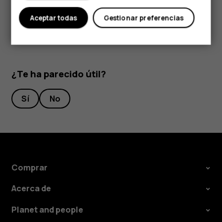
desinstalar.
Aceptar todas
Gestionar preferencias
¿Te ha parecido útil?
Sí
No
Comprar
Acerca de
Planet and people