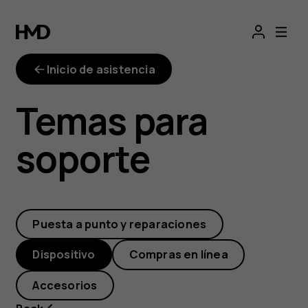
No
hay
Inicio de asistencia
suficiente
Temas para
espacio
soporte
libre
para
Puesta a punto y reparaciones
instalar
Dispositivo
Compras en línea
una
Accesorios