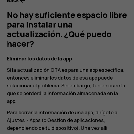
actualización.
Back
No hay suficiente espacio libre
¿Qué
para instalar una
puedo
actualización. ¿Qué puedo
hacer?
hacer?
Eliminar los datos de la app
Si la actualización OTA es para una app específica,
entonces eliminar los datos de esa app puede
solucionar el problema. Sin embargo, ten en cuenta
que se perderá la información almacenada en la
app.
Para borrar la información de una app, dirígete a
Ajustes
>
Apps
(o Gestión de aplicaciones,
dependiendo de tu dispositivo). Una vez allí,