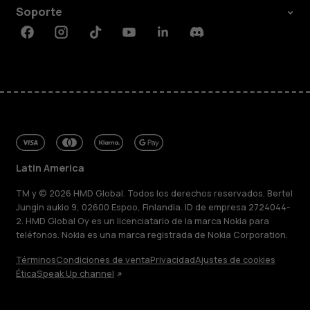
Soporte
Facebook
Instagram
Tiktok
Youtube
Linkedin
Discord
Latin America
TM y © 2026 HMD Global. Todos los derechos reservados. Bertel
Jungin aukio 9, 02600 Espoo, Finlandia. ID de empresa 2724044-
2. HMD Global Oy es un licenciatario de la marca Nokia para
teléfonos. Nokia es una marca registrada de Nokia Corporation.
Términos
Condiciones de venta
Privacidad
Ajustes de cookies
Ética
Speak Up channel
Acerca de
Blog