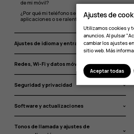
de mi móvil?
¿Por qué mi teléfono se calienta, cierra
Ajustes de cook
aplicaciones o se ralentiza en ocasiones?
Utilizamos cookies y t
anuncios. Al pulsar "A
cambiar los ajustes e
Ajustes de idioma y entrada
sitio web. Más inform
Redes, Wi-Fi y datos móviles
Aceptar todas
Seguridad y privacidad
Software y actualizaciones
Tonos de llamada y ajustes de