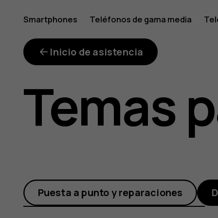
¿Dónde
Smartphones
Teléfonos de gama media
Tel
Mi cuenta
puedo
Inicio de asistencia
Temas p
recibir
soporte
Puesta a punto y reparaciones
D