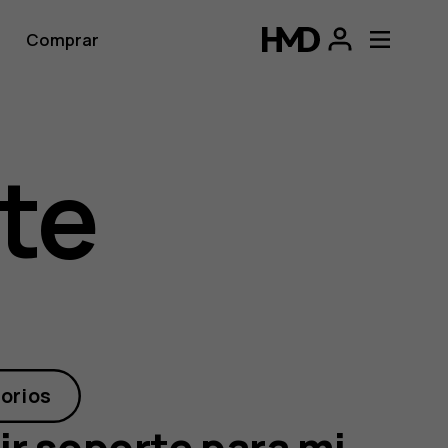
Comprar
te
orios
r soporte para mi